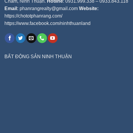
Chàm, Ninh Thuận.
Hotline
: 0931.999.338 – 0933.843.118
Email:
phanrangrealty@gmail.com
Website:
https://chototphanrang.com/
https://www.facebook.com/ninhthuanland
BẤT ĐỘNG SẢN NINH THUẬN