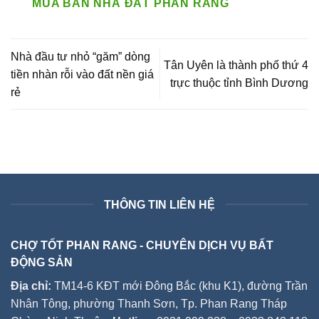
MUA BÁN NHÀ ĐẤT PHAN RANG
Nhà đầu tư nhỏ “găm” dòng
Tân Uyên là thành phố thứ 4
tiền nhàn rỗi vào đất nền giá
trực thuộc tỉnh Bình Dương
rẻ
THÔNG TIN LIÊN HỆ
CHỢ TỐT PHAN RANG - CHUYÊN DỊCH VỤ BẤT
ĐỘNG SẢN
Địa chỉ:
TM14-6 KĐT mới Đông Bắc (khu K1), đường Trần
Nhân Tông, phường Thanh Sơn, Tp. Phan Rang Tháp