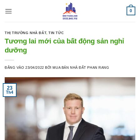
Bỏ
0
qua
nội
dung
THỊ TRƯỜNG NHÀ ĐẤT
,
TIN TỨC
Tương lai mới của bất động sản nghỉ
dưỡng
ĐĂNG VÀO
23/04/2022
BỞI
MUA BÁN NHÀ ĐẤT PHAN RANG
23
Th4