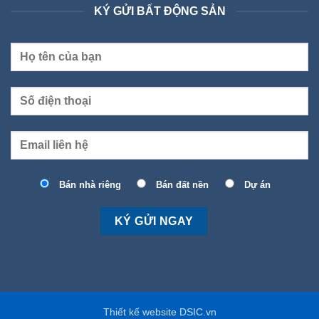
KÝ GỬI BẤT ĐỘNG SẢN
Bán nhà riêng
Bán đất nền
Dự án
Thiết kế website DSIC.vn