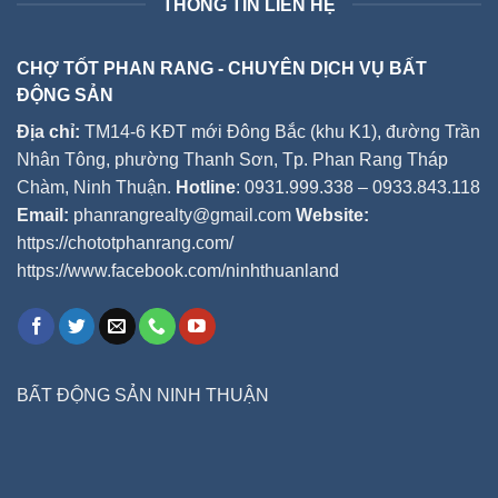
THÔNG TIN LIÊN HỆ
CHỢ TỐT PHAN RANG - CHUYÊN DỊCH VỤ BẤT
ĐỘNG SẢN
Địa chỉ:
TM14-6 KĐT mới Đông Bắc (khu K1), đường Trần
Nhân Tông, phường Thanh Sơn, Tp. Phan Rang Tháp
Chàm, Ninh Thuận.
Hotline
: 0931.999.338 – 0933.843.118
Email:
phanrangrealty@gmail.com
Website:
https://chototphanrang.com/
https://www.facebook.com/ninhthuanland
BẤT ĐỘNG SẢN NINH THUẬN