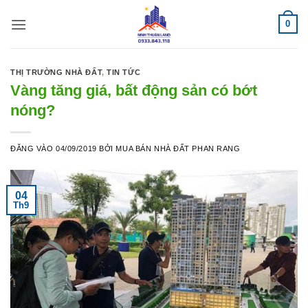
Bỏ
0
qua
nội
dung
THỊ TRƯỜNG NHÀ ĐẤT
,
TIN TỨC
Vàng tăng giá, bất động sản có bớt
nóng?
ĐĂNG VÀO
04/09/2019
BỞI
MUA BÁN NHÀ ĐẤT PHAN RANG
04
Th9