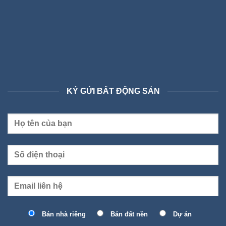
KÝ GỬI BẤT ĐỘNG SẢN
Bán nhà riêng
Bán đất nền
Dự án