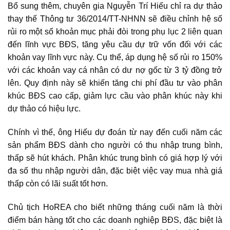
Bổ sung thêm, chuyên gia Nguyễn Trí Hiếu chỉ ra dự thảo
thay thế Thông tư 36/2014/TT-NHNN sẽ điều chỉnh hệ số
rủi ro một số khoản mục phải đòi trong phụ lục 2 liên quan
đến lĩnh vực BĐS, tăng yêu cầu dự trữ vốn đối với các
khoản vay lĩnh vực này. Cụ thể, áp dụng hệ số rủi ro 150%
với các khoản vay cá nhân có dư nợ gốc từ 3 tỷ đồng trở
lên. Quy định này sẽ khiến tăng chi phí đầu tư vào phân
khúc BĐS cao cấp, giảm lực cầu vào phân khúc này khi
dự thảo có hiệu lực.
Chính vì thế, ông Hiếu dự đoán từ nay đến cuối năm các
sản phẩm BĐS dành cho người có thu nhập trung bình,
thấp sẽ hút khách. Phân khúc trung bình có giá hợp lý với
đa số thu nhập người dân, đặc biệt việc vay mua nhà giá
thấp còn có lãi suất tốt hơn.
Chủ tịch HoREA cho biết những tháng cuối năm là thời
điểm bán hàng tốt cho các doanh nghiệp BĐS, đặc biệt là