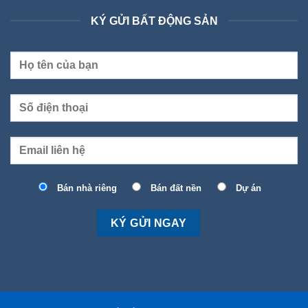
KÝ GỬI BẤT ĐỘNG SẢN
Bán nhà riêng
Bán đất nền
Dự án