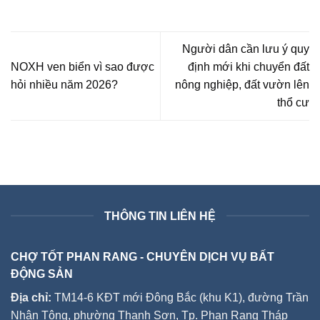
Người dân cần lưu ý quy
NOXH ven biển vì sao được
định mới khi chuyển đất
hỏi nhiều năm 2026?
nông nghiệp, đất vườn lên
thổ cư
THÔNG TIN LIÊN HỆ
CHỢ TỐT PHAN RANG - CHUYÊN DỊCH VỤ BẤT
ĐỘNG SẢN
Địa chỉ:
TM14-6 KĐT mới Đông Bắc (khu K1), đường Trần
Nhân Tông, phường Thanh Sơn, Tp. Phan Rang Tháp