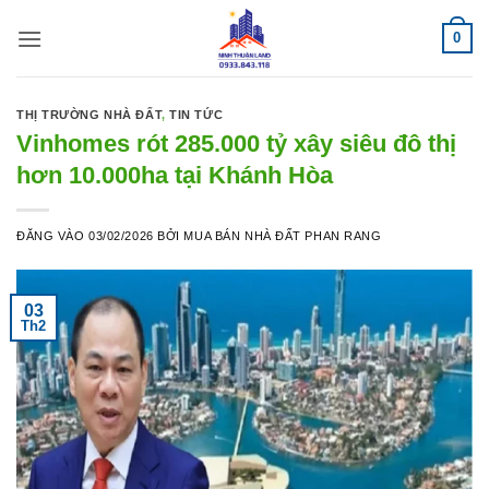
Bỏ
0
qua
nội
dung
THỊ TRƯỜNG NHÀ ĐẤT
,
TIN TỨC
Vinhomes rót 285.000 tỷ xây siêu đô thị
hơn 10.000ha tại Khánh Hòa
ĐĂNG VÀO
03/02/2026
BỞI
MUA BÁN NHÀ ĐẤT PHAN RANG
03
Th2