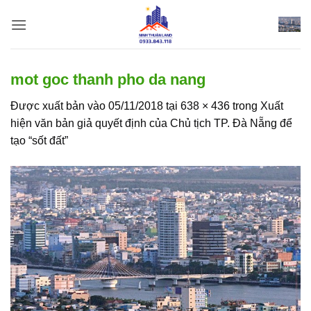
Bỏ
qua
nội
dung
mot goc thanh pho da nang
Được xuất bản vào
05/11/2018
tại
638 × 436
trong
Xuất
hiện văn bản giả quyết định của Chủ tịch TP. Đà Nẵng để
tạo “sốt đất”