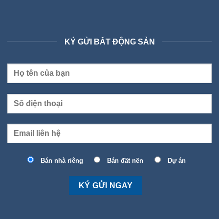
KÝ GỬI BẤT ĐỘNG SẢN
Bán nhà riêng
Bán đất nền
Dự án