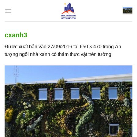
Bỏ
qua
nội
dung
cxanh3
Được xuất bản vào
27/09/2016
tại
650 × 470
trong
Ấn
tượng ngôi nhà xanh có thảm thực vật trên tường