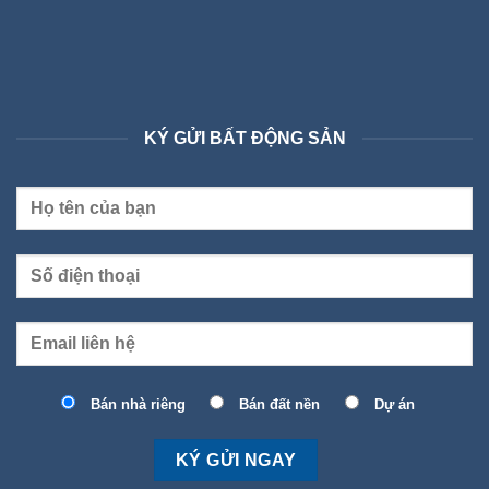
KÝ GỬI BẤT ĐỘNG SẢN
Bán nhà riêng
Bán đất nền
Dự án