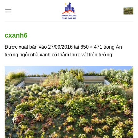
Bỏ
qua
nội
dung
cxanh6
Được xuất bản vào
27/09/2016
tại
650 × 471
trong
Ấn
tượng ngôi nhà xanh có thảm thực vật trên tường