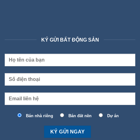
KÝ GỬI BẤT ĐỘNG SẢN
Bán nhà riêng
Bán đất nền
Dự án