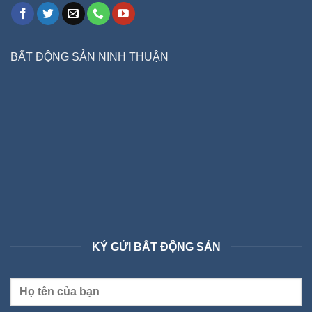
BẤT ĐỘNG SẢN NINH THUẬN
KÝ GỬI BẤT ĐỘNG SẢN