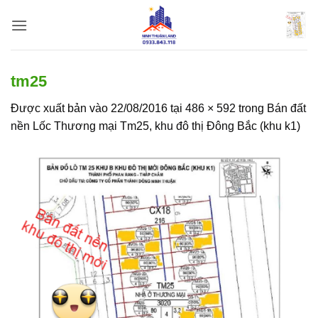
Bỏ
qua
nội
dung
tm25
Được xuất bản vào
22/08/2016
tại
486 × 592
trong
Bán đất
nền Lốc Thương mại Tm25, khu đô thị Đông Bắc (khu k1)