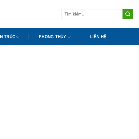
Tìm
kiếm:
N TRÚC
PHONG THỦY
LIÊN HỆ