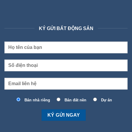
KÝ GỬI BẤT ĐỘNG SẢN
Bán nhà riêng
Bán đất nền
Dự án