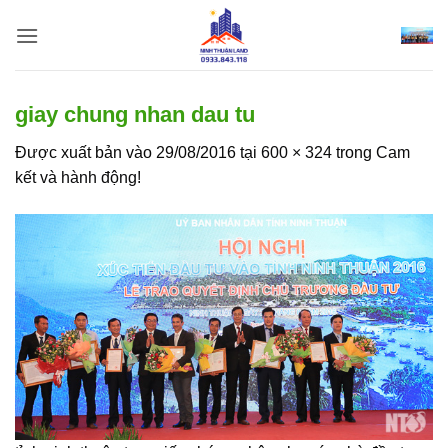
Bỏ
qua
nội
dung
giay chung nhan dau tu
Được xuất bản vào
29/08/2016
tại
600 × 324
trong
Cam
kết và hành động!