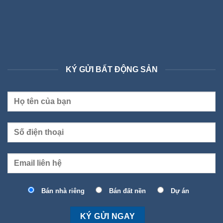
KÝ GỬI BẤT ĐỘNG SẢN
Bán nhà riêng
Bán đất nền
Dự án