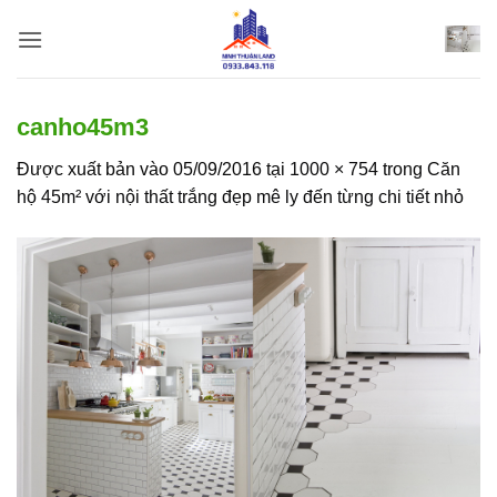
Bỏ
qua
nội
dung
canho45m3
Được xuất bản vào
05/09/2016
tại
1000 × 754
trong
Căn
hộ 45m² với nội thất trắng đẹp mê ly đến từng chi tiết nhỏ