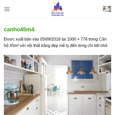
Bỏ
qua
nội
dung
canho45m4
Được xuất bản vào
05/09/2016
tại
1000 × 776
trong
Căn
hộ 45m² với nội thất trắng đẹp mê ly đến từng chi tiết nhỏ