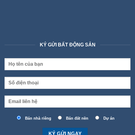
KÝ GỬI BẤT ĐỘNG SẢN
Bán nhà riêng
Bán đất nền
Dự án