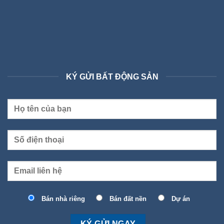
KÝ GỬI BẤT ĐỘNG SẢN
Bán nhà riêng
Bán đất nền
Dự án