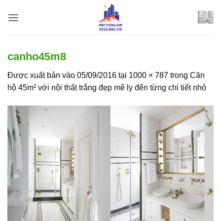
Bỏ
qua
nội
dung
canho45m8
Được xuất bản vào
05/09/2016
tại
1000 × 787
trong
Căn
hộ 45m² với nội thất trắng đẹp mê ly đến từng chi tiết nhỏ