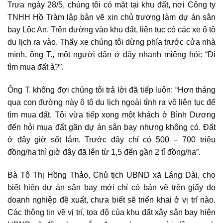
Trưa ngày 28/5, chúng tôi có mặt tại khu đất, nơi Công ty
TNHH Hồ Tràm lập bản vẽ xin chủ trương làm dự án sân
bay Lộc An. Trên đường vào khu đất, liên tục có các xe ô tô
du lịch ra vào. Thấy xe chúng tôi dừng phía trước cửa nhà
mình, ông T., một người dân ở đây nhanh miệng hỏi: “Đi
tìm mua đất à?”.
Ông T. không đợi chúng tôi trả lời đã tiếp luôn: “Hơn tháng
qua con đường này ô tô du lịch ngoài tỉnh ra vô liên tục để
tìm mua đất. Tôi vừa tiếp xong một khách ở Bình Dương
đến hỏi mua đất gần dự án sân bay nhưng không có. Đất
ở đây giờ sốt lắm. Trước đây chỉ có 500 – 700 triệu
đồng/ha thì giờ đây đã lên từ 1,5 đến gần 2 tỉ đồng/ha”.
Bà Tô Thị Hồng Thảo, Chủ tịch UBND xã Láng Dài, cho
biết hiện dự án sân bay mới chỉ có bản vẽ trên giấy do
doanh nghiệp đề xuất, chưa biết sẽ triển khai ở vị trí nào.
Các thông tin về vị trí, tọa độ của khu đất xây sân bay hiện