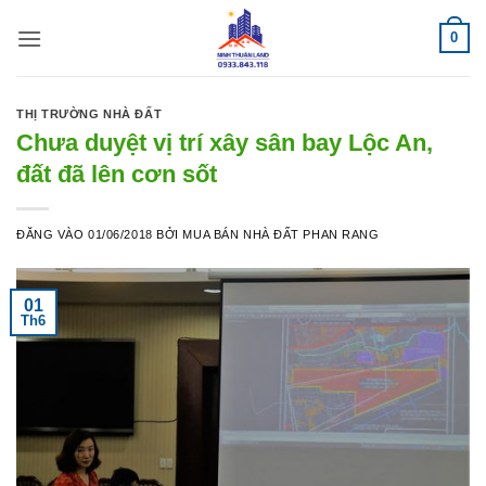
Bỏ
0
qua
nội
dung
THỊ TRƯỜNG NHÀ ĐẤT
Chưa duyệt vị trí xây sân bay Lộc An,
đất đã lên cơn sốt
ĐĂNG VÀO
01/06/2018
BỞI
MUA BÁN NHÀ ĐẤT PHAN RANG
01
Th6