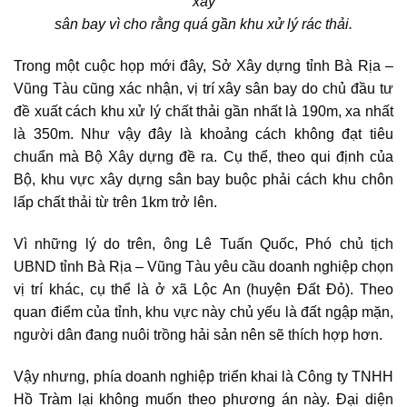
xây
sân bay vì cho rằng quá gần khu xử lý rác thải.
Trong một cuộc họp mới đây, Sở Xây dựng tỉnh Bà Rịa –
Vũng Tàu cũng xác nhận, vị trí xây sân bay do chủ đầu tư
đề xuất cách khu xử lý chất thải gần nhất là 190m, xa nhất
là 350m. Như vậy đây là khoảng cách không đạt tiêu
chuẩn mà Bộ Xây dựng đề ra. Cụ thể, theo qui định của
Bộ, khu vực xây dựng sân bay buộc phải cách khu chôn
lấp chất thải từ trên 1km trở lên.
Vì những lý do trên, ông Lê Tuấn Quốc, Phó chủ tịch
UBND tỉnh Bà Rịa – Vũng Tàu yêu cầu doanh nghiệp chọn
vị trí khác, cụ thể là ở xã Lộc An (huyện Đất Đỏ). Theo
quan điểm của tỉnh, khu vực này chủ yếu là đất ngập mặn,
người dân đang nuôi trồng hải sản nên sẽ thích hợp hơn.
Vậy nhưng, phía doanh nghiệp triển khai là Công ty TNHH
Hồ Tràm lại không muốn theo phương án này. Đại diện