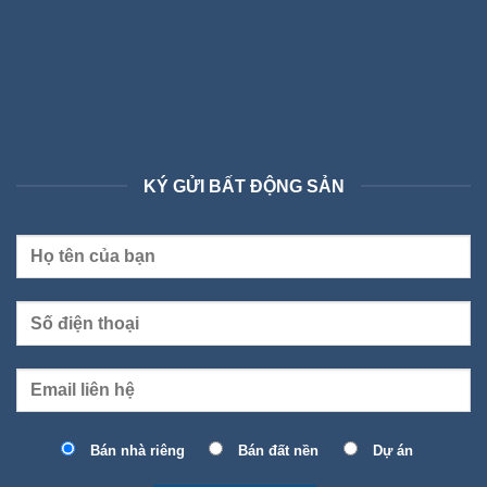
KÝ GỬI BẤT ĐỘNG SẢN
Bán nhà riêng
Bán đất nền
Dự án