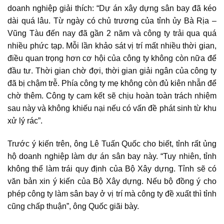
doanh nghiệp giải thích: “Dự án xây dựng sân bay đã kéo
dài quá lâu. Từ ngày có chủ trương của tỉnh ủy Bà Rịa –
Vũng Tàu đến nay đã gần 2 năm và công ty trải qua quá
nhiều phức tạp. Mỗi lần khảo sát vị trí mất nhiều thời gian,
điều quan trọng hơn cơ hội của công ty không còn nữa để
đầu tư. Thời gian chờ đợi, thời gian giải ngân của công ty
đã bị chậm trễ. Phía công ty mẹ không còn đủ kiên nhẫn để
chờ thêm. Công ty cam kết sẽ chịu hoàn toàn trách nhiệm
sau này và không khiếu nại nếu có vấn đề phát sinh từ khu
xử lý rác”.
Trước ý kiến trên, ông Lê Tuấn Quốc cho biết, tỉnh rất ủng
hộ doanh nghiệp làm dự án sân bay này. “Tuy nhiên, tỉnh
không thể làm trái quy định của Bộ Xây dựng. Tỉnh sẽ có
văn bản xin ý kiến của Bộ Xây dựng. Nếu bộ đồng ý cho
phép công ty làm sân bay ở vị trí mà công ty đề xuất thì tỉnh
cũng chấp thuận”, ông Quốc giãi bày.