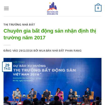
Bỏ
0
qua
nội
dung
THỊ TRƯỜNG NHÀ ĐẤT
Chuyên gia bất động sản nhận định thị
trường năm 2017
ĐĂNG VÀO
29/11/2016
BỞI
MUA BÁN NHÀ ĐẤT PHAN RANG
29
Th11