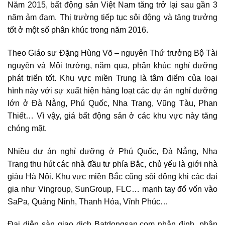
Năm 2015, bất động sản Việt Nam tăng trở lại sau gần 3
năm ảm đạm. Thị trường tiếp tục sôi động và tăng trưởng
tốt ở một số phân khúc trong năm 2016.
Theo Giáo sư Đặng Hùng Võ – nguyên Thứ trưởng Bộ Tài
nguyên và Môi trường, năm qua, phân khúc nghỉ dưỡng
phát triển tốt. Khu vực miền Trung là tâm điểm của loại
hình này với sự xuất hiện hàng loạt các dự án nghỉ dưỡng
lớn ở Đà Nẵng, Phú Quốc, Nha Trang, Vũng Tàu, Phan
Thiết… Vì vậy, giá bất động sản ở các khu vực này tăng
chóng mặt.
Nhiều dự án nghỉ dưỡng ở Phú Quốc, Đà Nẵng, Nha
Trang thu hút các nhà đầu tư phía Bắc, chủ yếu là giới nhà
giàu Hà Nội. Khu vực miền Bắc cũng sôi động khi các đại
gia như Vingroup, SunGroup, FLC… mạnh tay đổ vốn vào
SaPa, Quảng Ninh, Thanh Hóa, Vĩnh Phúc…
Đại diện sàn giao dịch Batdongsan.com nhận định, phân