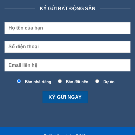
KÝ GỬI BẤT ĐỘNG SẢN
Bán nhà riêng
Bán đất nền
Dự án