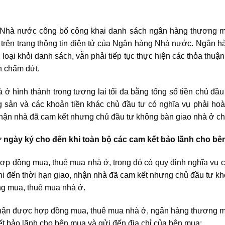
 Nhà nước công bố công khai danh sách ngân hàng thương mạ
 kỳ trên trang thông tin điện tử của Ngân hàng Nhà nước. Ngân
ị loại khỏi danh sách, vẫn phải tiếp tục thực hiện các thỏa thuậ
h chấm dứt.
hà ở hình thành trong tương lai tối đa bằng tổng số tiền chủ 
g sản và các khoản tiền khác chủ đầu tư có nghĩa vụ phải ho
 nhận nhà đã cam kết nhưng chủ đầu tư không bàn giao nhà ở c
ừ ngày ký cho đến khi toàn bộ các cam kết bảo lãnh cho bên
ợp đồng mua, thuê mua nhà ở, trong đó có quy định nghĩa vụ củ
hi đến thời hạn giao, nhận nhà đã cam kết nhưng chủ đầu tư k
g mua, thuê mua nhà ở.
 nhận được hợp đồng mua, thuê mua nhà ở, ngân hàng thương 
ết bảo lãnh cho bên mua và gửi đến địa chỉ của bên mua;