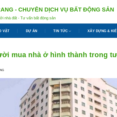
ANG - CHUYÊN DỊCH VỤ BẤT ĐỘNG SẢN
ởi nhà đất - Tư vấn bất động sản
O VẶT
DỰ ÁN
TIN TỨC
XÂY DỰNG & KIẾ
ời mua nhà ở hình thành trong tư
ANG