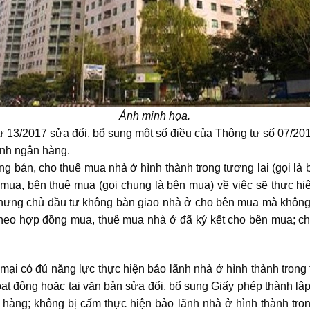
Ảnh minh họa.
tư 13/2017 sửa đổi, bổ sung một số điều của Thông tư số 07/2
ãnh ngân hàng.
ong bán, cho thuê mua nhà ở hình thành trong tương lai (gọi là
ua, bên thuê mua (gọi chung là bên mua) về việc sẽ thực hiện
nhưng chủ đầu tư không bàn giao nhà ở cho bên mua mà không h
theo hợp đồng mua, thuê mua nhà ở đã ký kết cho bên mua; ch
mại có đủ năng lực thực hiện bảo lãnh nhà ở hình thành trong
hoạt động hoặc tại văn bản sửa đổi, bổ sung Giấy phép thành l
hàng; không bị cấm thực hiện bảo lãnh nhà ở hình thành trong