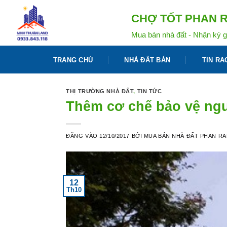
Bỏ
CHỢ TỐT PHAN R
qua
nội
Mua bán nhà đất - Nhận ký g
dung
TRANG CHỦ
NHÀ ĐẤT BÁN
TIN RA
THỊ TRƯỜNG NHÀ ĐẤT
,
TIN TỨC
Thêm cơ chế bảo vệ ngư
ĐĂNG VÀO
12/10/2017
BỞI
MUA BÁN NHÀ ĐẤT PHAN R
12
Th10