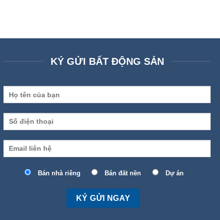
KÝ GỬI BẤT ĐỘNG SẢN
Bán nhà riêng
Bán đất nền
Dự án