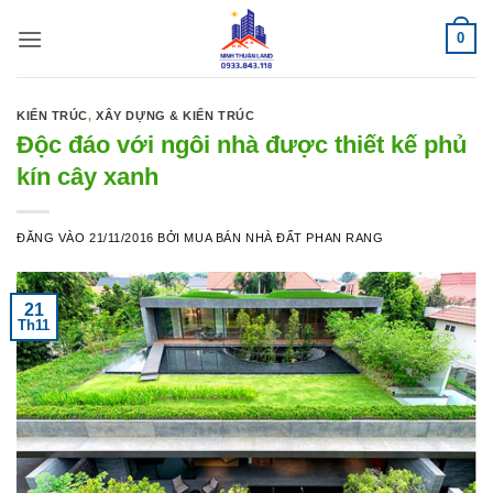
Bỏ
0
qua
nội
dung
KIẾN TRÚC
,
XÂY DỰNG & KIẾN TRÚC
Độc đáo với ngôi nhà được thiết kế phủ
kín cây xanh
ĐĂNG VÀO
21/11/2016
BỞI
MUA BÁN NHÀ ĐẤT PHAN RANG
21
Th11