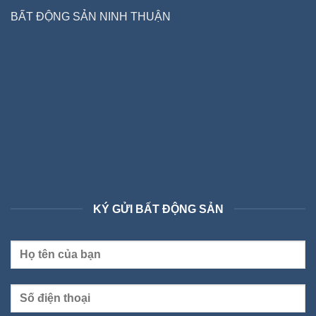
BẤT ĐỘNG SẢN NINH THUẬN
KÝ GỬI BẤT ĐỘNG SẢN