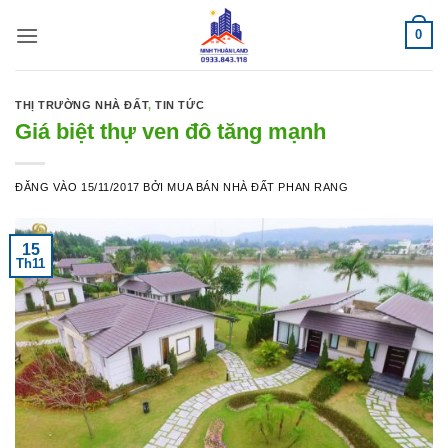
Bỏ
0
qua
nội
dung
THỊ TRƯỜNG NHÀ ĐẤT
,
TIN TỨC
Giá biệt thự ven đô tăng mạnh
ĐĂNG VÀO
15/11/2017
BỞI
MUA BÁN NHÀ ĐẤT PHAN RANG
15
Th11