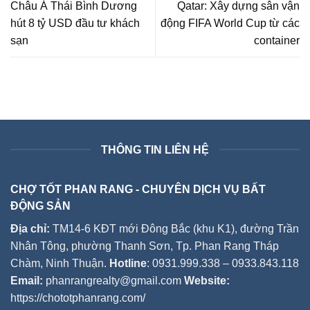
Châu Á Thái Bình Dương
Qatar: Xây dựng sân vận
hút 8 tỷ USD đầu tư khách
động FIFA World Cup từ các
sạn
container
THÔNG TIN LIÊN HỆ
CHỢ TỐT PHAN RANG - CHUYÊN DỊCH VỤ BẤT
ĐỘNG SẢN
Địa chỉ:
TM14-6 KĐT mới Đông Bắc (khu K1), đường Trần
Nhân Tông, phường Thanh Sơn, Tp. Phan Rang Tháp
Chàm, Ninh Thuận.
Hotline
: 0931.999.338 – 0933.843.118
Email:
phanrangrealty@gmail.com
Website:
https://chototphanrang.com/