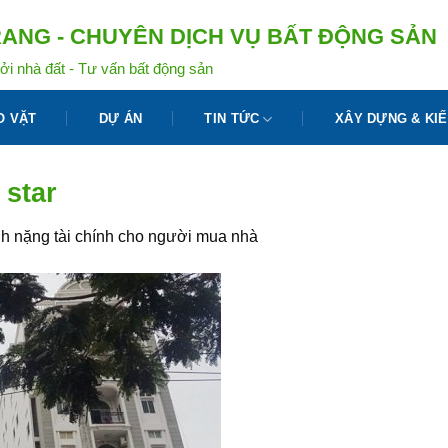
ANG - CHUYÊN DỊCH VỤ BẤT ĐỘNG SẢN
ởi nhà đất - Tư vấn bất động sản
O VẶT
DỰ ÁN
TIN TỨC
XÂY DỰNG & KIẾ
 star
h nặng tài chính cho người mua nhà