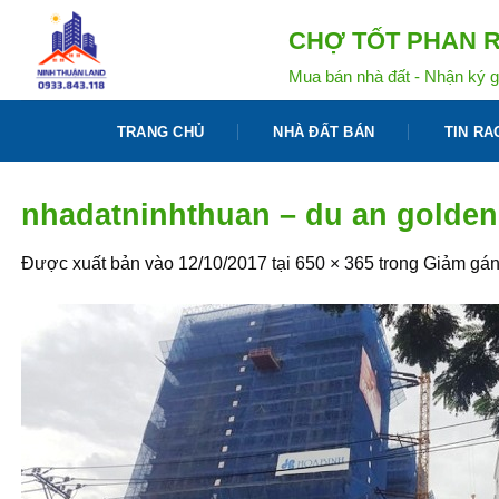
Bỏ
CHỢ TỐT PHAN R
qua
nội
Mua bán nhà đất - Nhận ký g
dung
TRANG CHỦ
NHÀ ĐẤT BÁN
TIN RA
nhadatninhthuan – du an golden
Được xuất bản vào
12/10/2017
tại
650 × 365
trong
Giảm gán