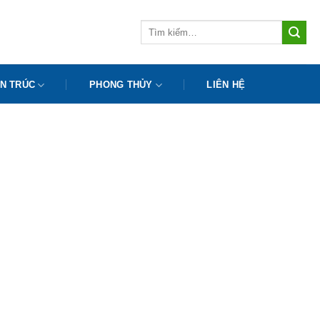
Tìm
kiếm:
N TRÚC
PHONG THỦY
LIÊN HỆ