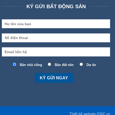
KÝ GỬI BẤT ĐỘNG SẢN
Bán nhà riêng
Bán đất nền
Dự án
Thiết kế website DSIC.vn