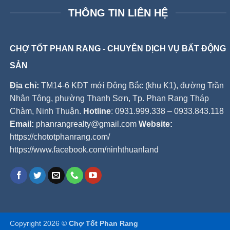
THÔNG TIN LIÊN HỆ
CHỢ TỐT PHAN RANG - CHUYÊN DỊCH VỤ BẤT ĐỘNG
SẢN
Địa chỉ:
TM14-6 KĐT mới Đông Bắc (khu K1), đường Trần
Nhân Tông, phường Thanh Sơn, Tp. Phan Rang Tháp
Chàm, Ninh Thuận.
Hotline
: 0931.999.338 – 0933.843.118
Email:
phanrangrealty@gmail.com
Website:
https://chototphanrang.com/
https://www.facebook.com/ninhthuanland
Copyright 2026 ©
Chợ Tốt Phan Rang