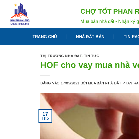
Bỏ
CHỢ TỐT PHAN R
qua
nội
Mua bán nhà đất - Nhận ký g
dung
TRANG CHỦ
NHÀ ĐẤT BÁN
TIN RA
THỊ TRƯỜNG NHÀ ĐẤT
,
TIN TỨC
HOF cho vay mua nhà vớ
ĐĂNG VÀO
17/05/2021
BỞI
MUA BÁN NHÀ ĐẤT PHAN R
17
Th5