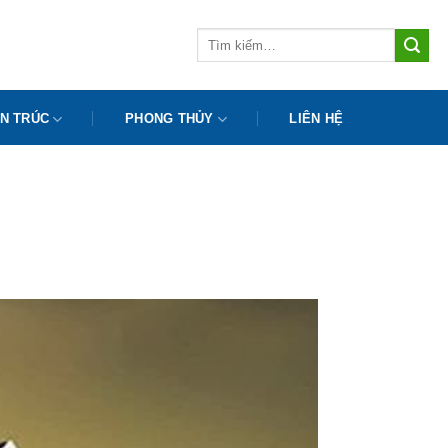
Tìm
kiếm:
N TRÚC
PHONG THỦY
LIÊN HỆ