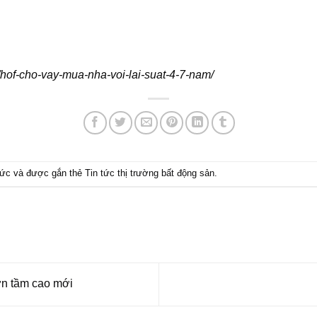
/hof-cho-vay-mua-nha-voi-lai-suat-4-7-nam/
tức
và được gắn thẻ
Tin tức thị trường bất động sản
.
n tầm cao mới