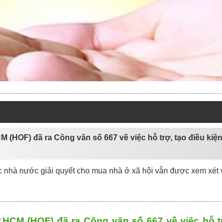
M (HOF) đã ra Công văn số 667 về việc hỗ trợ, tạo điều kiệ
c nhà nước giải quyết cho mua nhà ở xã hội vẫn được xem xét v
.HCM (HOF) đã ra Công văn số 667 về việc hỗ t