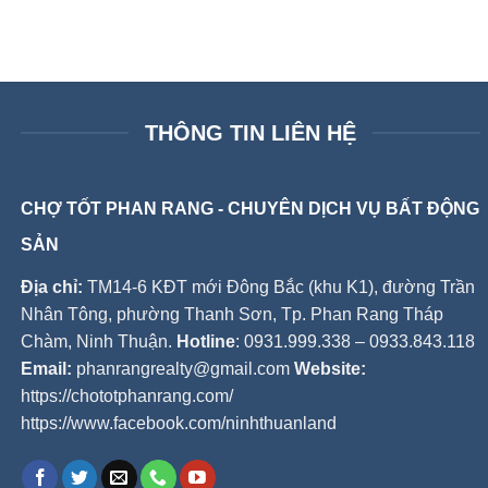
THÔNG TIN LIÊN HỆ
CHỢ TỐT PHAN RANG - CHUYÊN DỊCH VỤ BẤT ĐỘNG
SẢN
Địa chỉ:
TM14-6 KĐT mới Đông Bắc (khu K1), đường Trần
Nhân Tông, phường Thanh Sơn, Tp. Phan Rang Tháp
Chàm, Ninh Thuận.
Hotline
: 0931.999.338 – 0933.843.118
Email:
phanrangrealty@gmail.com
Website:
https://chototphanrang.com/
https://www.facebook.com/ninhthuanland