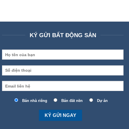
KÝ GỬI BẤT ĐỘNG SẢN
Bán nhà riêng
Bán đất nền
Dự án