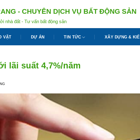
ANG - CHUYÊN DỊCH VỤ BẤT ĐỘNG SẢN
ởi nhà đất - Tư vấn bất động sản
O VẶT
DỰ ÁN
TIN TỨC
XÂY DỰNG & KIẾ
i lãi suất 4,7%/năm
ANG