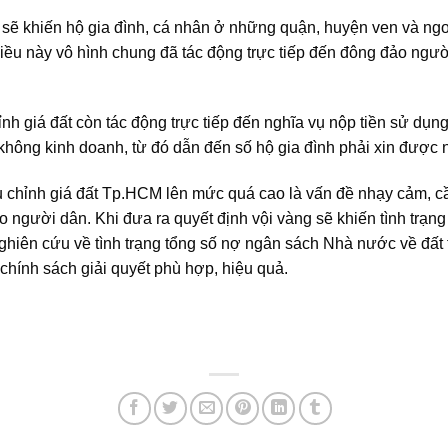
 sẽ khiến hộ gia đình, cá nhân ở những quận, huyện ven và ngoạ
Điều này vô hình chung đã tác động trực tiếp đến đông đảo ngườ
ỉnh giá đất còn tác động trực tiếp đến nghĩa vụ nộp tiền sử dụn
không kinh doanh, từ đó dẫn đến số hộ gia đình phải xin được 
u chỉnh giá đất Tp.HCM lên mức quá cao là vấn đề nhạy cảm, c
o người dân. Khi đưa ra quyết định vội vàng sẽ khiến tình trạn
 nghiên cứu về tình trạng tổng số nợ ngân sách Nhà nước về đất
chính sách giải quyết phù hợp, hiệu quả.