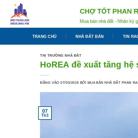
Bỏ
CHỢ TỐT PHAN R
qua
nội
Mua bán nhà đất - Nhận ký g
dung
TRANG CHỦ
NHÀ ĐẤT BÁN
TIN RA
THỊ TRƯỜNG NHÀ ĐẤT
HoREA đề xuất tăng hệ s
ĐĂNG VÀO
07/03/2019
BỞI
MUA BÁN NHÀ ĐẤT PHAN R
07
Th3