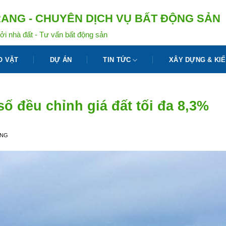
ANG - CHUYÊN DỊCH VỤ BẤT ĐỘNG SẢN
ởi nhà đất - Tư vấn bất động sản
O VẶT
DỰ ÁN
TIN TỨC
XÂY DỰNG & KIẾ
ố đều chỉnh giá đất tối đa 8,3%
ANG