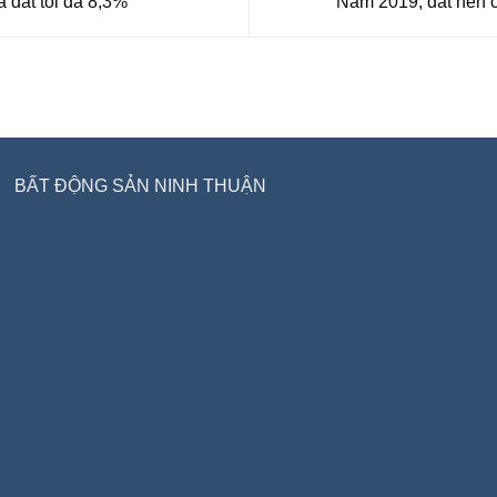
 đất tối đa 8,3%
Năm 2019, đất nền c
BẤT ĐỘNG SẢN NINH THUẬN