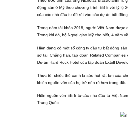
Theo ước tính của ông Nicholas Mastroianni II,
động sản ở Mỹ theo chương trình EB-5 với tỷ lệ 2
của các nhà đầu tư để rót vào các dự án bất động
Trong năm tài khóa 2018, người Việt Nam được cấ
Trong khi đó, bộ Ngoại giao Mỹ cho biết, 4 năm v
Hiện đang có một số công ty đầu tư bất động sản 
sở tại. Chẳng hạn, tập đoàn Related Companies 
Dự án Hard Rock Hotel của tập đoàn Extell Deve
Thực tế, chiếc thẻ xanh là sức hút rất lớn của 
khiến nguồn vốn của họ trở nên rẻ hơn trong đầu 
Hiện nguồn vốn EB-5 từ các nhà đầu tư Việt Nam đ
Trung Quốc.