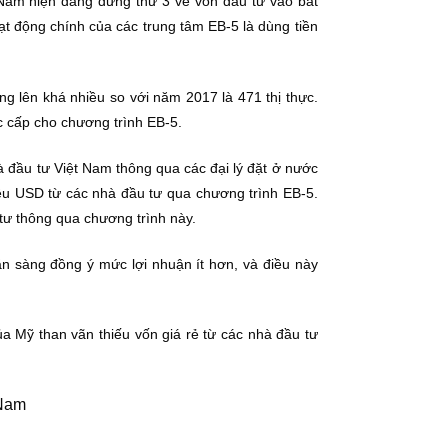
 Nam hiện đang đứng thứ 3 về vốn đầu tư vào bất
ạt động chính của các trung tâm EB-5 là dùng tiền
g lên khá nhiều so với năm 2017 là 471 thị thực.
ực cấp cho chương trình EB-5.
à đầu tư Việt Nam thông qua các đại lý đặt ở nước
ệu USD từ các nhà đầu tư qua chương trình EB-5.
ư thông qua chương trình này.
ẵn sàng đồng ý mức lợi nhuận ít hơn, và điều này
ủa Mỹ than vãn thiếu vốn giá rẻ từ các nhà đầu tư