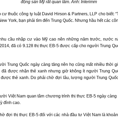
động sản Mỹ rất quan tâm. Ảnh: Interimm
cư thuộc công ty luật David Hirson & Partners, LLP cho biết
 New York, bạn phải tìm đến Trung Quốc. Nhưng hầu hết các côn
 nhu cầu nhập cư vào Mỹ cao nên những năm trước, nước nà
 2014, đã có 9.128 thị thực EB-5 được cấp cho người Trung Quố
gười Trung Quốc ngày càng tăng nên họ cũng mất nhiều thời 
ời đã được nhận thẻ xanh nhưng giờ không ít người Trung Quố
được thẻ xanh. Do phải chờ đợi lâu, lượng người Trung Quốc x
gười Việt Nam quan tâm chương trình thị thực EB-5 ngày càng
ỳ đỉnh cao.
chờ đợi thị thực EB-5 đối với các nhà đầu tư Việt Nam là kho