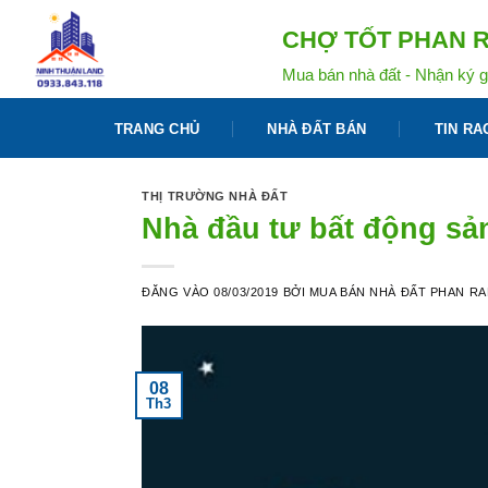
Bỏ
CHỢ TỐT PHAN R
qua
nội
Mua bán nhà đất - Nhận ký g
dung
TRANG CHỦ
NHÀ ĐẤT BÁN
TIN RA
THỊ TRƯỜNG NHÀ ĐẤT
Nhà đầu tư bất động sả
ĐĂNG VÀO
08/03/2019
BỞI
MUA BÁN NHÀ ĐẤT PHAN R
08
Th3