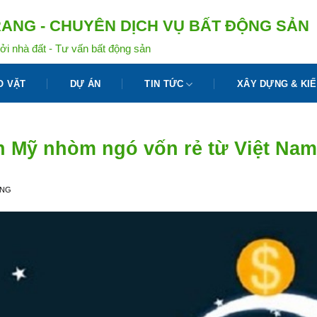
ANG - CHUYÊN DỊCH VỤ BẤT ĐỘNG SẢN
ởi nhà đất - Tư vấn bất động sản
O VẶT
DỰ ÁN
TIN TỨC
XÂY DỰNG & KIẾ
n Mỹ nhòm ngó vốn rẻ từ Việt Na
ANG