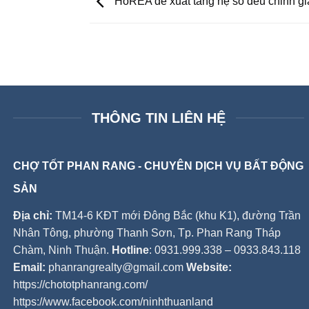
HoREA đề xuất tăng hệ số đều chỉnh giá
THÔNG TIN LIÊN HỆ
CHỢ TỐT PHAN RANG - CHUYÊN DỊCH VỤ BẤT ĐỘNG
SẢN
Địa chỉ:
TM14-6 KĐT mới Đông Bắc (khu K1), đường Trần
Nhân Tông, phường Thanh Sơn, Tp. Phan Rang Tháp
Chàm, Ninh Thuận.
Hotline
: 0931.999.338 – 0933.843.118
Email:
phanrangrealty@gmail.com
Website:
https://chototphanrang.com/
https://www.facebook.com/ninhthuanland