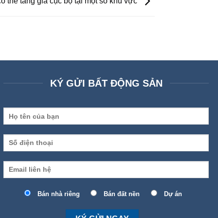
ó thể tăng giá cục bộ tại một số khu vực
KÝ GỬI BẤT ĐỘNG SẢN
Bán nhà riêng
Bán đất nền
Dự án