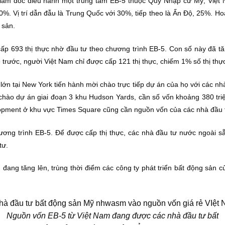
 giám đốc điều hành một trung tâm EB-5 thuộc Quỹ Nhập cư Mỹ, Việt
0%. Vị trí dẫn đẫu là Trung Quốc với 30%, tiếp theo là Ấn Độ, 25%. Ho
 sản.
p 693 thị thực nhờ đầu tư theo chương trình EB-5. Con số này đã tăn
ề trước, người Việt Nam chỉ được cấp 121 thị thực, chiếm 1% số thị th
lớn tại New York tiến hành mời chào trực tiếp dự án của họ với các nh
chào dự án giai đoạn 3 khu Hudson Yards, cần số vốn khoảng 380 tri
lopment ở khu vực Times Square cũng cần nguồn vốn của các nhà đầu t
chương trình EB-5. Để được cấp thị thực, các nhà đầu tư nước ngoài s
tư.
ang tăng lên, trùng thời điểm các công ty phát triển bất động sản c
Nguồn vốn EB-5 từ Việt Nam đang được các nhà đầu tư bất