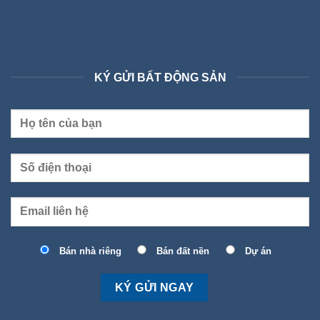
KÝ GỬI BẤT ĐỘNG SẢN
Bán nhà riêng
Bán đất nền
Dự án