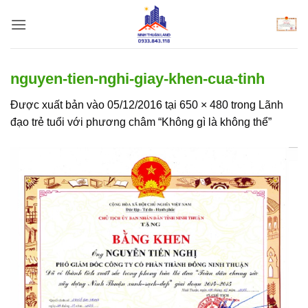
Bỏ
qua
nội
dung
nguyen-tien-nghi-giay-khen-cua-tinh
Được xuất bản vào
05/12/2016
tại
650 × 480
trong
Lãnh
đạo trẻ tuổi với phương châm “Không gì là không thể”