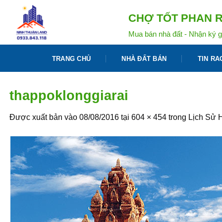
Bỏ
CHỢ TỐT PHAN R
qua
nội
Mua bán nhà đất - Nhận ký g
dung
TRANG CHỦ
NHÀ ĐẤT BÁN
TIN RA
thappoklonggiarai
Được xuất bản vào
08/08/2016
tại
604 × 454
trong
Lịch Sử 