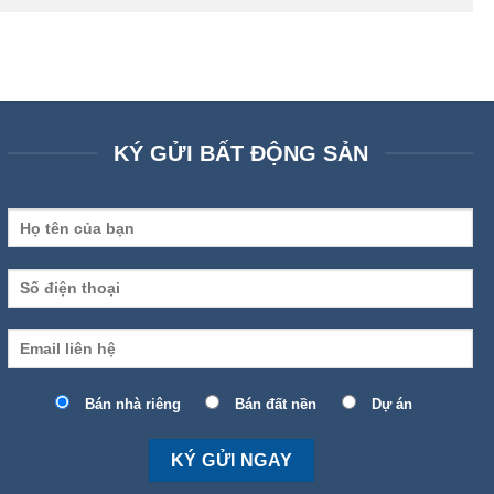
KÝ GỬI BẤT ĐỘNG SẢN
Bán nhà riêng
Bán đất nền
Dự án