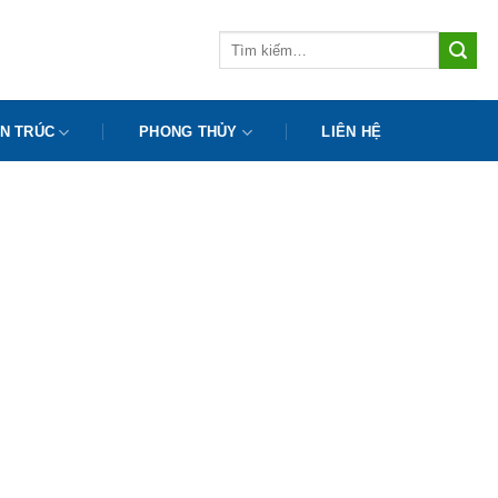
Tìm
kiếm:
N TRÚC
PHONG THỦY
LIÊN HỆ