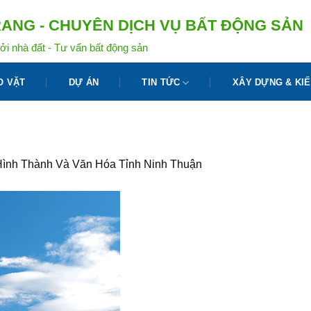
ANG - CHUYÊN DỊCH VỤ BẤT ĐỘNG SẢN
ởi nhà đất - Tư vấn bất động sản
O VẶT
DỰ ÁN
TIN TỨC
XÂY DỰNG & KIẾ
Hình Thành Và Văn Hóa Tỉnh Ninh Thuận