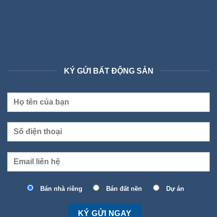
KÝ GỬI BẤT ĐỘNG SẢN
Bán nhà riêng
Bán đất nền
Dự án