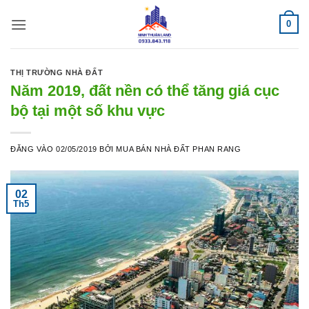
Bỏ
0
qua
nội
dung
THỊ TRƯỜNG NHÀ ĐẤT
Năm 2019, đất nền có thể tăng giá cục
bộ tại một số khu vực
ĐĂNG VÀO
02/05/2019
BỞI
MUA BÁN NHÀ ĐẤT PHAN RANG
02
Th5