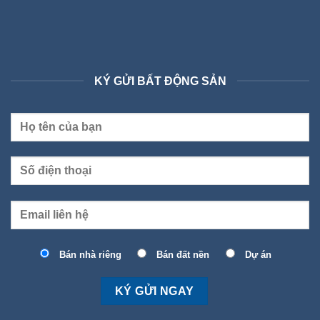
KÝ GỬI BẤT ĐỘNG SẢN
Bán nhà riêng
Bán đất nền
Dự án