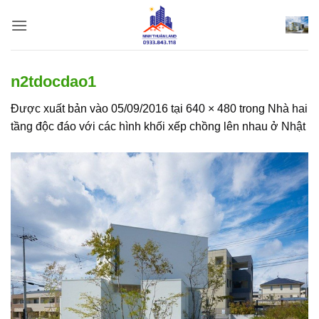
Bỏ
qua
nội
dung
n2tdocdao1
Được xuất bản vào
05/09/2016
tại
640 × 480
trong
Nhà hai
tầng độc đáo với các hình khối xếp chồng lên nhau ở Nhật