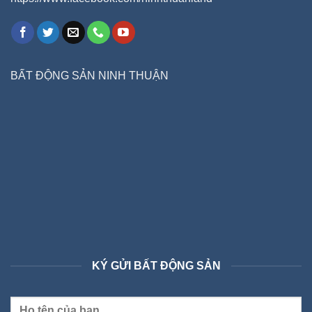
BẤT ĐỘNG SẢN NINH THUẬN
KÝ GỬI BẤT ĐỘNG SẢN