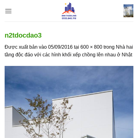
Bỏ
qua
nội
dung
n2tdocdao3
Được xuất bản vào
05/09/2016
tại
600 × 800
trong
Nhà hai
tầng độc đáo với các hình khối xếp chồng lên nhau ở Nhật