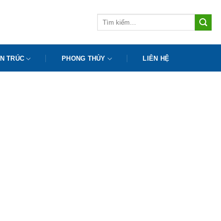
Tìm
kiếm:
N TRÚC
PHONG THỦY
LIÊN HỆ