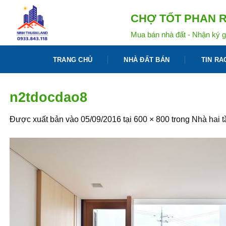
Bỏ
CHỢ TỐT PHAN R
qua
nội
Mua bán nhà đất - Nhận ký g
dung
TRANG CHỦ
NHÀ ĐẤT BÁN
TIN RA
n2tdocdao8
Được xuất bản vào
05/09/2016
tại
600 × 800
trong
Nhà hai t