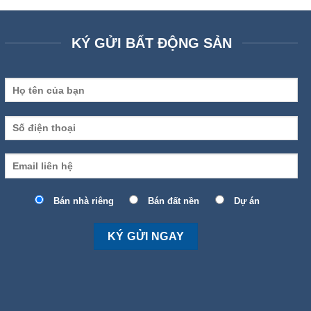
KÝ GỬI BẤT ĐỘNG SẢN
Bán nhà riêng
Bán đất nền
Dự án