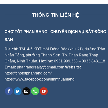
THÔNG TIN LIÊN HỆ
CHỢ TỐT PHAN RANG - CHUYÊN DỊCH VỤ BẤT ĐỘNG
SẢN
Địa chỉ:
TM14-6 KĐT mới Đông Bắc (khu K1), đường Trần
Nhân Tông, phường Thanh Sơn, Tp. Phan Rang Tháp
Chàm, Ninh Thuận.
Hotline
: 0931.999.338 – 0933.843.118
Email:
phanrangrealty@gmail.com
Website:
https://chototphanrang.com/
https://www.facebook.com/ninhthuanland