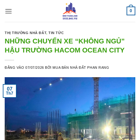
Bỏ
0
qua
nội
dung
THỊ TRƯỜNG NHÀ ĐẤT
,
TIN TỨC
NHỮNG CHUYẾN XE “KHÔNG NGỦ”
HẬU TRƯỜNG HACOM OCEAN CITY
ĐĂNG VÀO
07/07/2026
BỞI
MUA BÁN NHÀ ĐẤT PHAN RANG
07
Th7