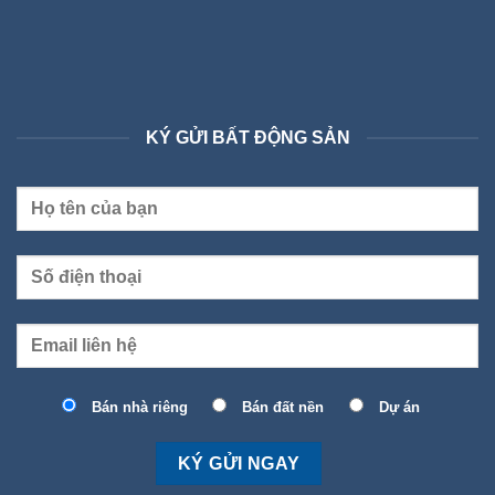
KÝ GỬI BẤT ĐỘNG SẢN
Bán nhà riêng
Bán đất nền
Dự án