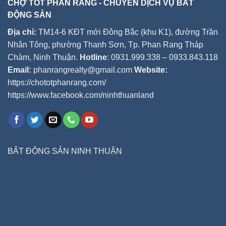
CHỢ TỐT PHAN RANG - CHUYÊN DỊCH VỤ BẤT
ĐỘNG SẢN
Địa chỉ:
TM14-6 KĐT mới Đông Bắc (khu K1), đường Trần
Nhân Tông, phường Thanh Sơn, Tp. Phan Rang Tháp
Chàm, Ninh Thuận.
Hotline
: 0931.999.338 – 0933.843.118
Email:
phanrangrealty@gmail.com
Website:
https://chototphanrang.com/
https://www.facebook.com/ninhthuanland
BẤT ĐỘNG SẢN NINH THUẬN