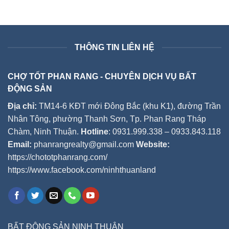
THÔNG TIN LIÊN HỆ
CHỢ TỐT PHAN RANG - CHUYÊN DỊCH VỤ BẤT
ĐỘNG SẢN
Địa chỉ:
TM14-6 KĐT mới Đông Bắc (khu K1), đường Trần
Nhân Tông, phường Thanh Sơn, Tp. Phan Rang Tháp
Chàm, Ninh Thuận.
Hotline
: 0931.999.338 – 0933.843.118
Email:
phanrangrealty@gmail.com
Website:
https://chototphanrang.com/
https://www.facebook.com/ninhthuanland
BẤT ĐỘNG SẢN NINH THUẬN