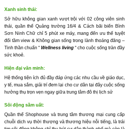
Xanh sinh thái:
Sở hữu không gian xanh vượt trội với 02 công viên sinh
thái, quần thể Quảng trường 16/4 & Cách bãi biển
Bình
Sơn Ninh Chữ
chỉ 5 phút xe máy, mang đến ưu thế tuyệt
đối tầm view & Không gian sống trong lành thoáng đãng –
Tinh thần chuẩn “
Wellness living
“ cho cuộc sống tràn đầy
sức khoẻ.
Hiện đại văn minh:
Hệ thống tiện ích đủ đầy đáp ứng các nhu cầu về giáo dục,
y tế, mua sắm, giải trí đem lại cho cư dân tại đây cuộc sống
hưởng thụ trọn vẹn ngay giữa
trung tâm đô thị
lịch sử
Sôi động sầm uất:
Quần thể
Shophouse
và trung tâm thương mại cung cấp
chuỗi dịch vụ thời thượng và thương hiệu nỗi tiếng, là trái
tim sôi động không chỉ thu hút cư dân thành phố mà còn là