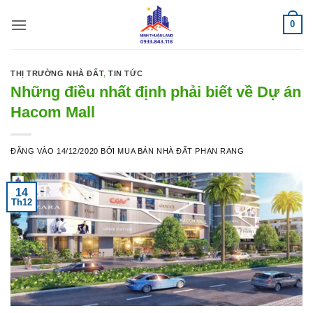
Bỏ
0
qua
nội
dung
THỊ TRƯỜNG NHÀ ĐẤT
,
TIN TỨC
Những điều nhất định phải biết về Dự án
Hacom Mall
ĐĂNG VÀO
14/12/2020
BỞI
MUA BÁN NHÀ ĐẤT PHAN RANG
14
Th12