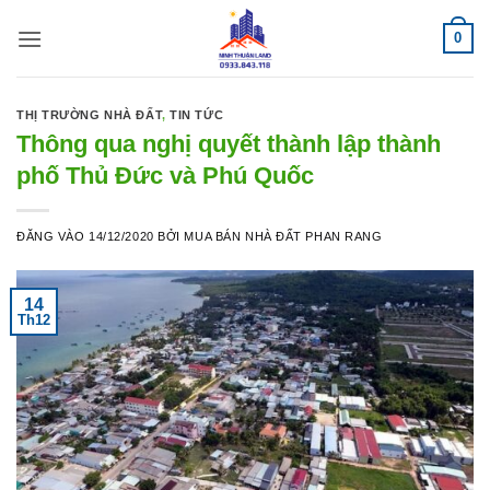
Bỏ
0
qua
nội
dung
THỊ TRƯỜNG NHÀ ĐẤT
,
TIN TỨC
Thông qua nghị quyết thành lập thành
phố Thủ Đức và Phú Quốc
ĐĂNG VÀO
14/12/2020
BỞI
MUA BÁN NHÀ ĐẤT PHAN RANG
14
Th12