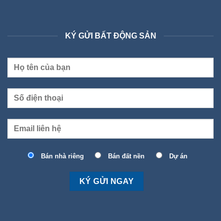
KÝ GỬI BẤT ĐỘNG SẢN
Bán nhà riêng
Bán đất nền
Dự án