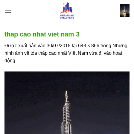
Bỏ
qua
nội
dung
thap cao nhat viet nam 3
Được xuất bản vào
30/07/2018
tại
648 × 866
trong
Những
hình ảnh về tòa tháp cao nhất Việt Nam vừa đi vào hoạt
động