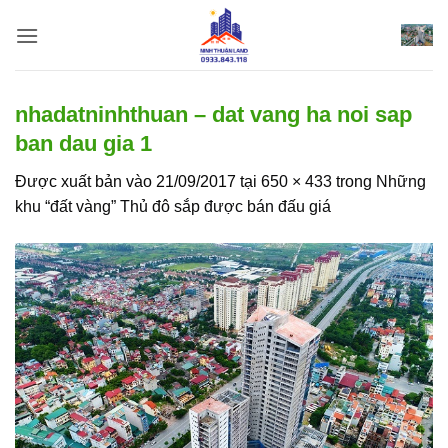
Bỏ
qua
nội
dung
nhadatninhthuan – dat vang ha noi sap
ban dau gia 1
Được xuất bản vào
21/09/2017
tại
650 × 433
trong
Những
khu “đất vàng” Thủ đô sắp được bán đấu giá