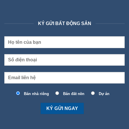
KÝ GỬI BẤT ĐỘNG SẢN
Bán nhà riêng
Bán đất nền
Dự án