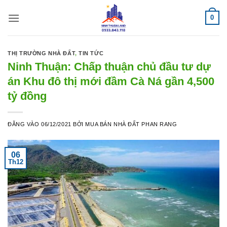
Bỏ
0
qua
nội
dung
THỊ TRƯỜNG NHÀ ĐẤT
,
TIN TỨC
Ninh Thuận: Chấp thuận chủ đầu tư dự
án Khu đô thị mới đầm Cà Ná gần 4,500
tỷ đồng
ĐĂNG VÀO
06/12/2021
BỞI
MUA BÁN NHÀ ĐẤT PHAN RANG
06
Th12