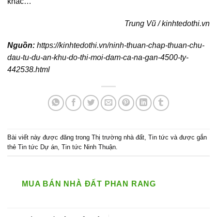
khác…
Trung Vũ / kinhtedothi.vn
Nguồn:
https://kinhtedothi.vn/ninh-thuan-chap-thuan-chu-
dau-tu-du-an-khu-do-thi-moi-dam-ca-na-gan-4500-ty-
442538.html
Bài viết này được đăng trong
Thị trường nhà đất
,
Tin tức
và được gắn
thẻ
Tin tức Dự án
,
Tin tức Ninh Thuận
.
MUA BÁN NHÀ ĐẤT PHAN RANG