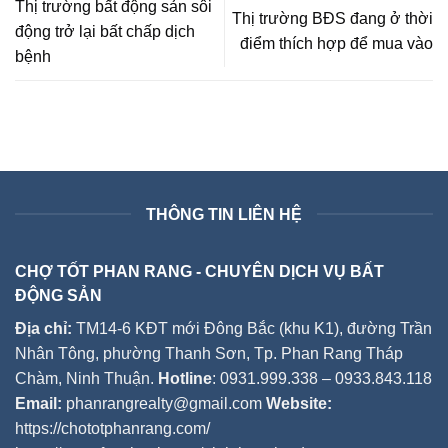
Thị trường bất động sản sôi
Thị trường BĐS đang ở thời
động trở lại bất chấp dịch
điểm thích hợp để mua vào
bệnh
THÔNG TIN LIÊN HỆ
CHỢ TỐT PHAN RANG - CHUYÊN DỊCH VỤ BẤT
ĐỘNG SẢN
Địa chỉ:
TM14-6 KĐT mới Đông Bắc (khu K1), đường Trần
Nhân Tông, phường Thanh Sơn, Tp. Phan Rang Tháp
Chàm, Ninh Thuận.
Hotline
: 0931.999.338 – 0933.843.118
Email:
phanrangrealty@gmail.com
Website:
https://chototphanrang.com/