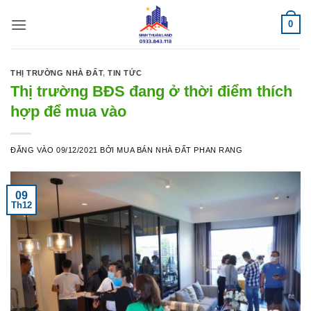
Bỏ
0
qua
nội
dung
THỊ TRƯỜNG NHÀ ĐẤT
,
TIN TỨC
Thị trường BĐS đang ở thời điểm thích
hợp để mua vào
ĐĂNG VÀO
09/12/2021
BỞI
MUA BÁN NHÀ ĐẤT PHAN RANG
09
Th12