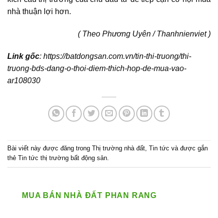
nhà thuận lợi hơn.
( Theo Phương Uyên / Thanhnienviet )
Link gốc
: https://batdongsan.com.vn/tin-thi-truong/thi-
truong-bds-dang-o-thoi-diem-thich-hop-de-mua-vao-
ar108030
Bài viết này được đăng trong
Thị trường nhà đất
,
Tin tức
và được gắn
thẻ
Tin tức thị trường bất động sản
.
MUA BÁN NHÀ ĐẤT PHAN RANG