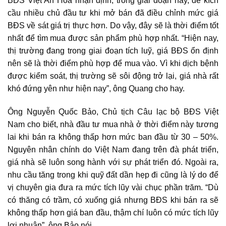
BĐS Việt An Hòa nhận định, trong giai đoạn này, để kích
cầu nhiều chủ đầu tư khi mở bán đã điều chỉnh mức giá
BĐS về sát giá trị thực hơn. Do vậy, đây sẽ là thời điểm tốt
nhất để tìm mua được sản phẩm phù hợp nhất. “Hiện nay,
thị trường đang trong giai đoạn tích luỹ,
giá BĐS ổn định
nên sẽ là thời điểm phù hợp để mua vào. Vì khi dịch bệnh
được kiểm soát, thị trường sẽ sôi động trở lại, giá nhà rất
khó đứng yên như hiện nay”, ông Quang cho hay.
Ông Nguyễn Quốc Bảo, Chủ tịch Câu lạc bộ
BĐS Việt
Nam
cho biết, nhà đầu tư mua nhà ở thời điểm này tương
lai khi bán ra không thấp hơn mức ban đầu từ 30 – 50%.
Nguyên nhân chính do Việt Nam đang trên đà phát triển,
giá nhà sẽ luôn song hành với sự phát triển đó. Ngoài ra,
nhu cầu tăng trong khi quỹ đất dần hẹp đi cũng là lý do để
vị chuyên gia đưa ra mức tích lũy vài chục phần trăm. “Dù
có thăng có trầm, có xuống giá nhưng BĐS khi bán ra sẽ
không thấp hơn giá ban đầu, thậm chí luôn có mức tích lũy
lợi nhuận”, ông Bảo nói.