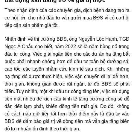
Bất động sản đang trở về giá trị thực
Theo nhận định của các chuyên gia, dịch bệnh đang tạo ra
cơ hội lớn cho nhà đầu tư và người mua BĐS vì có cơ hội
tiếp cận sản phẩm giá tốt.
Nhận định về
thị trường BĐS
, ông Nguyễn Lộc Hạnh, TGĐ
Ngọc Á Châu cho biết, năm 2022 sẽ là năm bùng nổ trong
đầu tư công. Việc giải ngân tiền cho các dự án hạ tầng bắt
buộc phải nhanh chóng hơn để đầu tư toàn bộ đường sá,
cao tốc, các tuyến nhằm cứu kinh tế sau dịch. Khi những
hạ tầng đó được thực hiện, việc vận chuyển đi lại dễ hơn,
thời gian, không gian được rút ngắn, từ đó BĐS sẽ phát
triển. Tuy nhiên, một khi đầu tư công tăng lên, việc sử dụng
tiền mặt nhiều để kích cầu kinh tế tăng trưởng cũng sẽ dễ
dẫn đến lạm phát, khiến đồng tiền mất giá. Do đó, không
có cách nào giữ tiền tốt hơn thời điểm này là đầu tư vào
BĐS để đảm bảo giá trị về dòng tiền mà vẫn gia tăng biên
độ lợi nhuận ổn định theo thời gian.