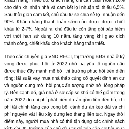
khách hàng. Theo đó, khách hàng chỉ cần thanh toán 20%
cho đến khi nhận nhà và cam kết lợi nhuận tối thiểu 6,5%.
Sau thời gian cam kết, chủ đầu tư sẽ chia sẻ lợi nhuận đến
90%. Khách hàng thanh toán sớm còn được được chiết
khấu từ 2-7%. Ngoài ra, chủ đầu tư còn tặng gói bảo hiểm
với thời hạn sử dụng 10 năm, tặng vàng khi giao dịch
thành công, chiết khấu cho khách hàng thân thiết.
Theo các chuyên gia VNDIRECT,
thị trường BĐS
nhà ở kỳ
vọng được phục hồi từ 2022 nhờ ba yếu tố nguồn cầu
được thúc đẩy mạnh mẽ bởi thị trường phục hồi trên diện
rộng; lãi suất vay mua nhà thấp củng cố quyết định an cư
và nguồn cung mới hồi phục ấn tượng nhờ nới lỏng pháp
lý. Bên cạnh đó, giá nhà ở sơ cấp sẽ khó có thể giảm trong
năm 2022 do chi phí phát triển dự án gồm tiền đền bù, chi
phí tài chính tăng cao trong bối cảnh dự án kéo dài và chi
phí nguyên vật liệu xây dựng leo thang liên tục. Ngay thời
điểm này, người mua nhà có thể tận dụng các chính sách
kích cầu thị trường của chủ đầu tư để tiếp cận cơ hội mua