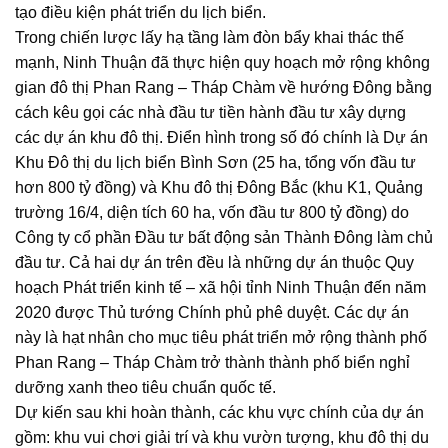
tạo điều kiện phát triển du lịch biển.
Trong chiến lược lấy hạ tầng làm đòn bẩy khai thác thế
mạnh, Ninh Thuận đã thực hiện quy hoạch mở rộng không
gian đô thị Phan Rang – Tháp Chàm về hướng Đông bằng
cách kêu gọi các nhà đầu tư tiền hành đầu tư xây dựng
các dự án khu đô thị. Điển hình trong số đó chính là Dự án
Khu Đô thị du lịch biển Bình Sơn (25 ha, tổng vốn đầu tư
hơn 800 tỷ đồng) và Khu đô thị Đông Bắc (khu K1, Quảng
trường 16/4, diện tích 60 ha, vốn đầu tư 800 tỷ đồng) do
Công ty cổ phần Đầu tư bất động sản Thành Đông làm chủ
đầu tư. Cả hai dự án trên đều là những dự án thuộc Quy
hoạch Phát triển kinh tế – xã hội tỉnh Ninh Thuận đến năm
2020 được Thủ tướng Chính phủ phê duyệt. Các dự án
này là hạt nhân cho mục tiêu phát triển mở rộng thành phố
Phan Rang – Tháp Chàm trở thành thành phố biển nghỉ
dưỡng xanh theo tiêu chuẩn quốc tế.
Dự kiến sau khi hoàn thành, các khu vực chính của dự án
gồm: khu vui chơi giải trí và khu vườn tượng, khu đô thị du