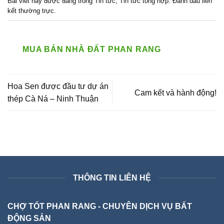
Bài viết này được đăng trong
Tin tức
,
Tin tức tổng hợp
. Đánh dấu
liên
kết thường trực
.
MUA BÁN NHÀ ĐẤT PHAN RANG
Hoa Sen được đầu tư dự án
Cam kết và hành động!
thép Cà Ná – Ninh Thuận
THÔNG TIN LIÊN HỆ
CHỢ TỐT PHAN RANG - CHUYÊN DỊCH VỤ BẤT
ĐỘNG SẢN