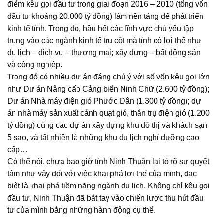
điểm kêu gọi đầu tư trong giai đoạn 2016 – 2010 (tổng vốn
đầu tư khoảng 20.000 tỷ đồng) làm nền tảng để phát triển
kinh tế tỉnh. Trong đó, hầu hết các lĩnh vực chủ yếu tập
trung vào các ngành kinh tế trụ cột mà tỉnh có lợi thế như
du lịch – dịch vụ – thương mại; xây dựng – bất động sản
và công nghiệp.
Trong đó có nhiều dự án đáng chú ý với số vốn kêu gọi lớn
như Dự án Nâng cấp Cảng biển Ninh Chữ (2.600 tỷ đồng);
Dự án Nhà máy điện gió Phước Dân (1.300 tỷ đồng); dự
án nhà máy sản xuất cánh quạt gió, thân trụ điện gió (1.200
tỷ đồng) cùng các dự án xây dựng khu đô thị và khách sạn
5 sao, và tất nhiên là những khu du lịch nghỉ dưỡng cao
cấp…
Có thể nói, chưa bao giờ tỉnh Ninh Thuận lại tỏ rõ sự quyết
tâm như vậy đối với việc khai phá lợi thế của mình, đặc
biệt là khai phá tiềm năng ngành du lịch. Không chỉ kêu gọi
đầu tư, Ninh Thuận đã bắt tay vào chiến lược thu hút đầu
tư của mình bằng những hành động cụ thể.