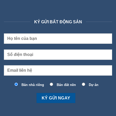
KÝ GỬI BẤT ĐỘNG SẢN
Bán nhà riêng
Bán đất nền
Dự án