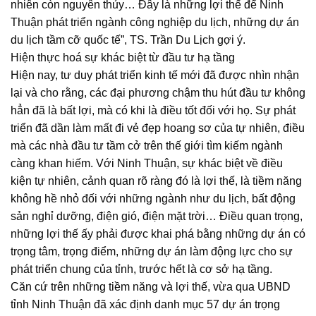
nhiên còn nguyên thủy… Đây là những lợi thế để Ninh
Thuận phát triển ngành công nghiệp du lịch, những dự án
du lịch tầm cỡ quốc tế”, TS. Trần Du Lịch gợi ý.
Hiện thực hoá sự khác biệt từ đầu tư hạ tầng
Hiện nay, tư duy phát triển kinh tế mới đã được nhìn nhận
lại và cho rằng, các đại phương chậm thu hút đầu tư không
hẳn đã là bất lợi, mà có khi là điều tốt đối với họ. Sự phát
triển đã dần làm mất đi vẻ đẹp hoang sơ của tự nhiên, điều
mà các nhà đầu tư tầm cở trên thế giới tìm kiếm ngành
càng khan hiếm. Với Ninh Thuận, sự khác biệt về điều
kiện tự nhiên, cảnh quan rõ ràng đó là lợi thế, là tiềm năng
không hề nhỏ đối với những ngành như du lịch, bất động
sản nghỉ dưỡng, điện gió, điện mặt trời… Điều quan trọng,
những lợi thế ấy phải được khai phá bằng những dự án có
trọng tâm, trọng điểm, những dự án làm động lực cho sự
phát triển chung của tỉnh, trước hết là cơ sở hạ tầng.
Căn cứ trên những tiềm năng và lợi thế, vừa qua UBND
tỉnh Ninh Thuận đã xác định danh mục 57 dự án trọng