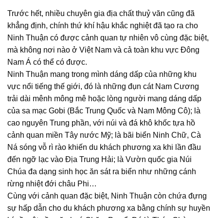
Trước hết, nhiều chuyên gia địa chất thuỷ văn cũng đã
khẳng định, chính thứ khí hậu khắc nghiệt đã tạo ra cho
Ninh Thuận có được cảnh quan tự nhiên vô cùng đặc biệt,
mà không nơi nào ở Việt Nam và cả toàn khu vực Đông
Nam Á có thể có được.
Ninh Thuận mang trong mình dáng dấp của những khu
vực nổi tiếng thế giới, đó là những đụn cát Nam Cương
trải dài mênh mông mê hoặc lòng người mang dáng dấp
của sa mạc Gobi (Bắc Trung Quốc và Nam Mông Cô); là
cao nguyên Trung phần, với núi và đá khô khốc tựa hồ
cảnh quan miền Tây nước Mỹ; là bãi biển Ninh Chữ, Cà
Ná sóng vỗ rì rào khiến du khách phương xa khi lần đầu
đến ngỡ lạc vào Địa Trung Hải; là Vườn quốc gia Núi
Chúa đa dạng sinh học ăn sát ra biển như những cánh
rừng nhiệt đới châu Phi…
Cùng với cảnh quan đặc biệt, Ninh Thuận còn chứa đựng
sự hấp dẫn cho du khách phương xa bằng chính sự huyền