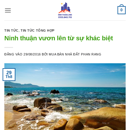
Bỏ
0
qua
nội
dung
TIN TỨC
,
TIN TỨC TỔNG HỢP
Ninh thuận vươn lên từ sự khác biệt
ĐĂNG VÀO
29/08/2016
BỞI
MUA BÁN NHÀ ĐẤT PHAN RANG
29
Th8