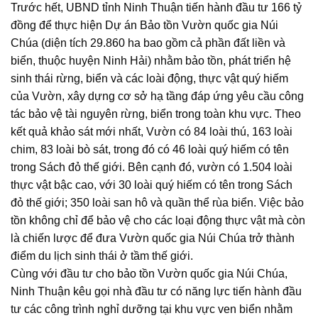
Trước hết, UBND tỉnh Ninh Thuận tiến hành đầu tư 166 tỷ
đồng để thực hiện Dự án Bảo tồn Vườn quốc gia Núi
Chúa (diện tích 29.860 ha bao gồm cả phần đất liền và
biển, thuộc huyện Ninh Hải) nhằm bảo tồn, phát triển hệ
sinh thái rừng, biển và các loài động, thực vật quý hiếm
của Vườn, xây dựng cơ sở hạ tầng đáp ứng yêu cầu công
tác bảo vệ tài nguyên rừng, biển trong toàn khu vực. Theo
kết quả khảo sát mới nhất, Vườn có 84 loài thú, 163 loài
chim, 83 loài bò sát, trong đó có 46 loài quý hiếm có tên
trong Sách đỏ thế giới. Bên cạnh đó, vườn có 1.504 loài
thực vật bậc cao, với 30 loài quý hiếm có tên trong Sách
đỏ thế giới; 350 loài san hô và quần thể rùa biển. Việc bảo
tồn không chỉ để bảo vệ cho các loại động thực vật mà còn
là chiến lược để đưa Vườn quốc gia Núi Chúa trở thành
điểm du lịch sinh thái ở tầm thế giới.
Cùng với đầu tư cho bảo tồn Vườn quốc gia Núi Chúa,
Ninh Thuận kêu gọi nhà đầu tư có năng lực tiến hành đầu
tư các công trình nghỉ dưỡng tại khu vực ven biển nhằm