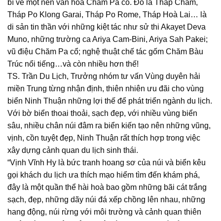
bí về một nền văn hoá Chăm Pa cổ. Đó là Tháp Chàm,
Tháp Po Klong Garai, Tháp Po Rome, Tháp Hoà Lai… là
di sản tin thần với những kiệt tác như sử thi Akayet Deva
Muno, những trường ca Ariya Cam-Bini, Ariya Sah Pakei;
vũ điệu Chăm Pa cổ; nghệ thuật chế tác gốm Chăm Bàu
Trúc nổi tiếng…và còn nhiều hơn thế!
TS. Trần Du Lịch, Trưởng nhóm tư vấn Vùng duyên hải
miền Trung từng nhận định, thiên nhiên ưu đãi cho vùng
biển Ninh Thuận những lợi thế để phát triển ngành du lịch.
Với bờ biển thoai thoải, sạch đẹp, với nhiều vùng biển
sâu, nhiều chân núi đâm ra biển kiến tạo nên những vũng,
vịnh, cồn tuyệt đẹp, Ninh Thuận rất thích hợp trong việc
xây dựng cảnh quan du lịch sinh thái.
“Vịnh Vĩnh Hy là bức tranh hoang sơ của núi và biển kêu
gọi khách du lịch ưa thích mạo hiểm tìm đến khám phá,
đây là một quần thể hài hoà bao gồm những bãi cát trắng
sạch, đẹp, những dãy núi đá xếp chồng lên nhau, những
hang động, núi rừng với môi trường và cảnh quan thiên