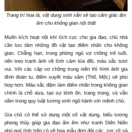
Trang trí hoa lá, vật dụng xinh xắn sẽ tạo cảm giác ấm
êm cho không gian nội thất
Muốn kích hoạt nội khí tích cực cho gia đạo, chủ nhà
cần lưu tâm những đồ vật tạo điểm nhấn cho không
gian. Chẳng hạn, trong phòng ngủ vợ chồng trẻ tuổi,
nên treo tranh ảnh về tình cảm lứa đôi, màu sắc tươi
vui. Với các cặp vợ chồng trung niên thì hình ảnh gia
đình đoàn tụ, điểm xuyết màu sậm (Thổ, Mộc) sẽ phù
hợp hơn. Màu sắc đậm làm điểm nhấn trong không gian
chính là chỗ dựa, tạo sự bình ổn, trang trọng, và vẫn
nằm trong quy luật tương sinh ngũ hành với mệnh chủ.
Gia chủ có thể sử dụng một số vật dụng, biểu tượng
phong thủy giúp gia đạo ấm êm như tranh Diên Niên
phú quý tình trên có vẽ hoa mẫu đơn đài các, rực rỡ và