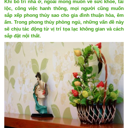
Khi bố trí nhà ở, ngoài mong muốn về sức khỏe, tài
lộc, công việc hanh thông, mọi người cũng muốn
sắp xếp phong thủy sao cho gia đình thuận hòa, êm
ấm. Trong phong thủy phòng ngủ, những vấn đề này
sẽ chịu tác động từ vị trí tọa lạc không gian và cách
sắp đặt nội thất.