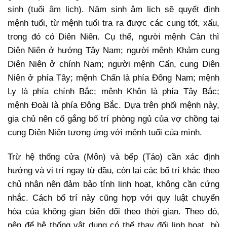
sinh (tuổi âm lịch). Năm sinh âm lịch sẽ quyết định
mệnh tuổi, từ mệnh tuổi tra ra được các cung tốt, xấu,
trong đó có Diên Niên. Cụ thể, người mệnh Càn thì
Diên Niên ở hướng Tây Nam; người mệnh Khảm cung
Diên Niên ở chính Nam; người mệnh Cấn, cung Diên
Niên ở phía Tây; mệnh Chấn là phía Đông Nam; mệnh
Ly là phía chính Bắc; mệnh Khôn là phía Tây Bắc;
mệnh Đoài là phía Đông Bắc. Dựa trên phối mệnh này,
gia chủ nên cố gắng bố trí phòng ngủ của vợ chồng tại
cung Diên Niên tương ứng với mệnh tuổi của mình.
Trừ hệ thống cửa (Môn) và bếp (Táo) cần xác định
hướng và vị trí ngay từ đầu, còn lại các bố trí khác theo
chủ nhân nên đảm bảo tính linh hoạt, không cần cứng
nhắc. Cách bố trí này cũng hợp với quy luật chuyển
hóa của không gian biến đổi theo thời gian. Theo đó,
nên để hệ thống vật dụng có thể thay đổi linh hoạt, bù