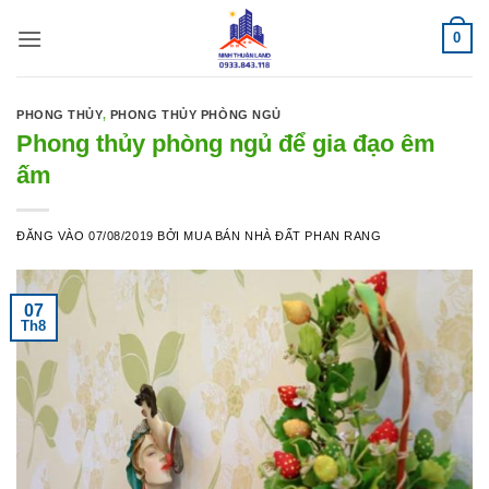
Bỏ
0
qua
nội
dung
PHONG THỦY
,
PHONG THỦY PHÒNG NGỦ
Phong thủy phòng ngủ để gia đạo êm
ấm
ĐĂNG VÀO
07/08/2019
BỞI
MUA BÁN NHÀ ĐẤT PHAN RANG
07
Th8