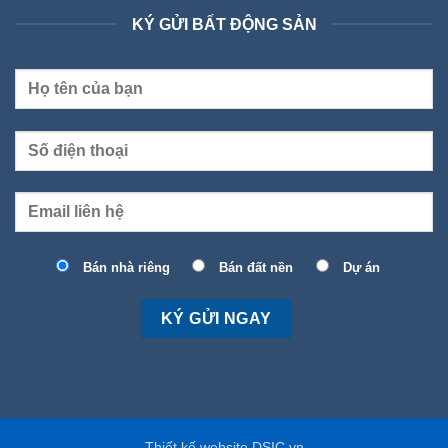
KÝ GỬI BẤT ĐỘNG SẢN
Bán nhà riêng
Bán đất nền
Dự án
Thiết kế website DSIC.vn