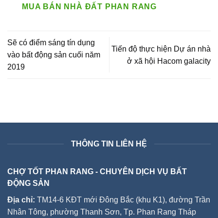
MUA BÁN NHÀ ĐẤT PHAN RANG
Sẽ có điểm sáng tín dụng
Tiến độ thực hiện Dự án nhà
vào bất động sản cuối năm
ở xã hội Hacom galacity
2019
THÔNG TIN LIÊN HỆ
CHỢ TỐT PHAN RANG - CHUYÊN DỊCH VỤ BẤT
ĐỘNG SẢN
Địa chỉ:
TM14-6 KĐT mới Đông Bắc (khu K1), đường Trần
Nhân Tông, phường Thanh Sơn, Tp. Phan Rang Tháp