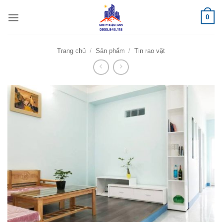
Bỏ
0
qua
nội
dung
Trang chủ
/
Sản phẩm
/
Tin rao vặt