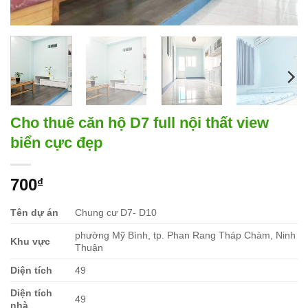
Cho thuê căn hộ D7 full nội thất view
biển cực đẹp
700
₫
Tên dự án
Chung cư D7- D10
phường Mỹ Bình, tp. Phan Rang Tháp Chàm, Ninh
Khu vực
Thuận
Diện tích
49
Diện tích
49
nhà