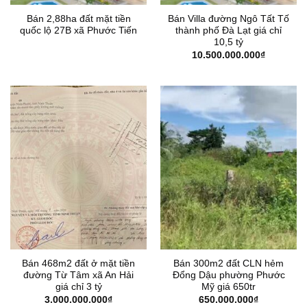
Bán 2,88ha đất mặt tiền
Bán Villa đường Ngô Tất Tố
quốc lộ 27B xã Phước Tiến
thành phố Đà Lạt giá chỉ
10,5 tỷ
10.500.000.000
₫
Bán 468m2 đất ở mặt tiền
Bán 300m2 đất CLN hẻm
đường Từ Tâm xã An Hải
Đổng Dậu phường Phước
giá chỉ 3 tỷ
Mỹ giá 650tr
3.000.000.000
₫
650.000.000
₫