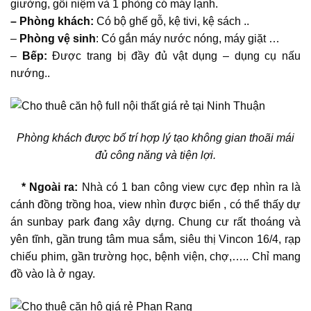
giường, gối niệm và 1 phòng có máy lạnh.
– Phòng khách:
Có bộ ghế gỗ, kệ tivi, kệ sách ..
–
Phòng vệ sinh
: Có gắn máy nước nóng, máy giặt …
–
Bếp:
Được trang bị đầy đủ vật dụng – dụng cụ nấu
nướng..
Phòng khách được bố trí hợp lý tạo không gian thoãi mái
đủ công năng và tiện lợi.
* Ngoài ra:
Nhà có 1 ban công view cực đẹp nhìn ra là
cánh đồng trồng hoa, view nhìn được biển , có thể thấy dự
án sunbay park đang xây dựng. Chung cư rất thoáng và
yên tĩnh, gần trung tâm mua sắm, siêu thị Vincon 16/4, rạp
chiếu phim, gần trường học, bệnh viện, chợ,….. Chỉ mang
đồ vào là ở ngay.