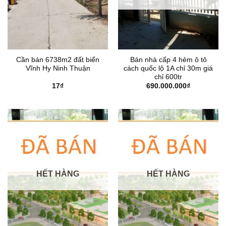
Cần bán 6738m2 đất biển
Bán nhà cấp 4 hẻm ô tô
Vĩnh Hy Ninh Thuận
cách quốc lộ 1A chỉ 30m giá
chỉ 600tr
17
₫
690.000.000
₫
HẾT HÀNG
HẾT HÀNG