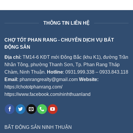
THÔNG TIN LIÊN HỆ
CHỢ TỐT PHAN RANG - CHUYÊN DỊCH VỤ BẤT
ĐỘNG SẢN
Địa chỉ:
TM14-6 KĐT mới Đông Bắc (khu K1), đường Trần
Nhân Tông, phường Thanh Sơn, Tp. Phan Rang Tháp
Chàm, Ninh Thuận.
Hotline
: 0931.999.338 – 0933.843.118
Email:
phanrangrealty@gmail.com
Website:
https://chototphanrang.com/
https://www.facebook.com/ninhthuanland
BẤT ĐỘNG SẢN NINH THUẬN