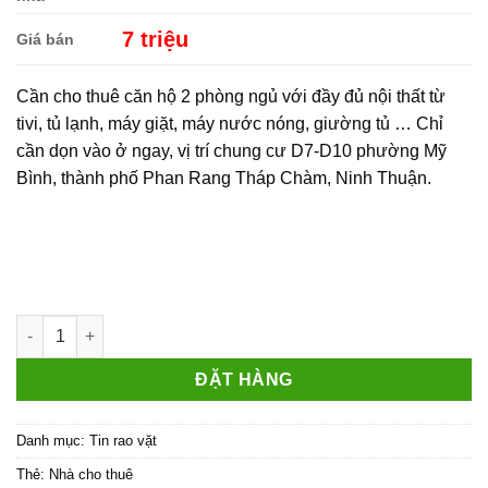
7 triệu
Giá bán
Cần cho thuê căn hộ 2 phòng ngủ với đầy đủ nội thất từ
tivi, tủ lạnh, máy giặt, máy nước nóng, giường tủ … Chỉ
cần dọn vào ở ngay, vị trí chung cư D7-D10 phường Mỹ
Bình, thành phố Phan Rang Tháp Chàm, Ninh Thuận.
Cho thuê căn hộ D7 full nội thất view biển cực đẹp số lượng
ĐẶT HÀNG
Danh mục:
Tin rao vặt
Thẻ:
Nhà cho thuê