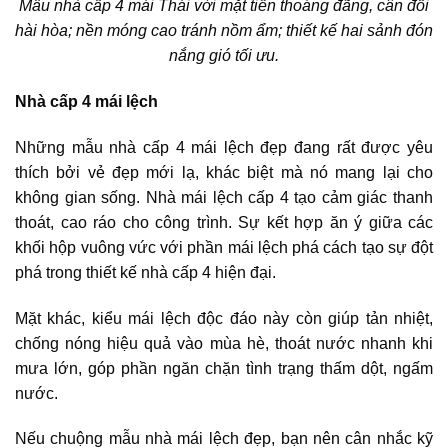
Mẫu nhà cấp 4 mái Thái với mặt tiền thoáng đãng, cân đối
hài hòa; nền móng cao tránh nồm ẩm; thiết kế hai sảnh đón
nắng gió tối ưu.
Nhà cấp 4 mái lệch
Những mẫu nhà cấp 4 mái lệch đẹp đang rất được yêu
thích bởi vẻ đẹp mới lạ, khác biệt mà nó mang lại cho
không gian sống. Nhà mái lệch cấp 4 tạo cảm giác thanh
thoát, cao ráo cho công trình. Sự kết hợp ăn ý giữa các
khối hộp vuông vức với phần mái lệch phá cách tạo sự đột
phá trong thiết kế nhà cấp 4 hiện đại.
Mặt khác, kiểu mái lệch độc đáo này còn giúp tản nhiệt,
chống nóng hiệu quả vào mùa hè, thoát nước nhanh khi
mưa lớn, góp phần ngăn chặn tình trạng thấm dột, ngấm
nước.
Nếu chuộng mẫu nhà mái lệch đẹp, bạn nên cân nhắc kỹ