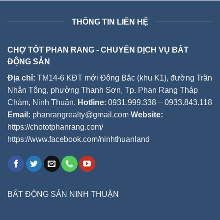
THÔNG TIN LIÊN HỆ
CHỢ TỐT PHAN RANG - CHUYÊN DỊCH VỤ BẤT
ĐỘNG SẢN
Địa chỉ:
TM14-6 KĐT mới Đông Bắc (khu K1), đường Trần
Nhân Tông, phường Thanh Sơn, Tp. Phan Rang Tháp
Chàm, Ninh Thuận.
Hotline
: 0931.999.338 – 0933.843.118
Email:
phanrangrealty@gmail.com
Website:
https://chototphanrang.com/
https://www.facebook.com/ninhthuanland
BẤT ĐỘNG SẢN NINH THUẬN