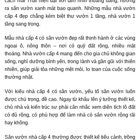
cách mái Thái hiện đại với tầm nhìn thoáng đãng, hướng
ra sân vườn xanh mát bao quanh. Những mẫu nhà vườn
cấp 4 đẹp chẳng kém biệt thự vườn 1 tầng, nhà vườn 1
tầng sang trọng.
Mẫu nhà cấp 4 có sân vườn đẹp rất thịnh hành ở các vùng
ngoại ô, nông thôn – nơi có quỹ đất rộng, nhiều mặt
thoáng. Nhà vườn cấp 4 mang đến cho gia chủ không gian
sống, nghỉ dưỡng bình yên, trong lành và gần gũi với thiên
nhiên, giúp giải tỏa những mệt mỏi, lo toan của cuộc sống
thường nhật.
Với kiểu nhà cấp 4 có sân vườn, yếu tố sân vườn luôn
được chú trọng, đề cao. Ngay từ khâu lên ý tưởng thiết kế,
chủ nhà và kiến trúc sư phải cân nhắc xem diện tích lô đất
có đủ rộng, có phù hợp để làm nhà có sân vườn rộng rãi
hay không.
Sân vườn nhà cấp 4 thường được thiết kế tiểu cảnh, trồng