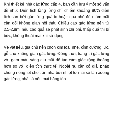
Khi thiết kế nhà gác lửng cấp 4, bạn cần lưu ý một số vấn
đề như: Diện tích tầng lửng chỉ chiếm khoảng 80% diện
tích sàn bởi gác lửng quá to hoặc quá nhỏ đều làm mất
cân đối không gian nội thất. Chiều cao gác lửng nên từ
2,5-2,8m, nếu cao quá sẽ phát sinh chi phí, thấp quá thì bí
bức, không thoải mái khi sử dụng.
Về vật liệu, gia chủ nên chọn kim loại nhẹ, kính cường lực,
gỗ cho không gian gác lửng. Đồng thời, trang trí gác lửng
với gam màu sáng dịu mắt để tạo cảm giác rộng thoáng
hơn so với diện tích thực tế. Ngoài ra, cần có giải pháp
chống nóng tốt cho trần nhà bởi nhiệt từ mái sẽ tản xuống
gác lửng, nhất là nếu mái bằng tôn.