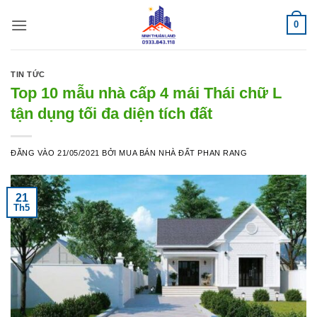
Bỏ
0
qua
nội
dung
TIN TỨC
Top 10 mẫu nhà cấp 4 mái Thái chữ L
tận dụng tối đa diện tích đất
ĐĂNG VÀO
21/05/2021
BỞI
MUA BÁN NHÀ ĐẤT PHAN RANG
21
Th5