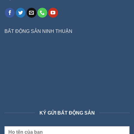
BẤT ĐỘNG SẢN NINH THUẬN
KÝ GỬI BẤT ĐỘNG SẢN