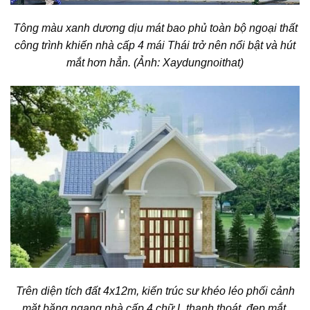
Tông màu xanh dương dịu mát bao phủ toàn bộ ngoại thất
công trình khiến
nhà cấp 4 mái Thái
trở nên nổi bật và hút
mắt hơn hẳn. (Ảnh: Xaydungnoithat)
Trên diện tích đất 4x12m, kiến trúc sư khéo léo phối cảnh
mặt băng ngang nhà cấp 4 chữ L thanh thoát, đẹp mắt.