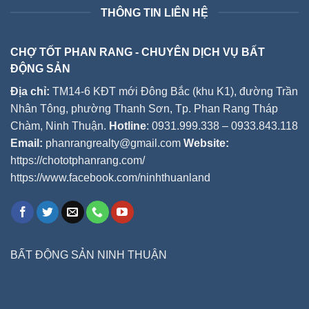
THÔNG TIN LIÊN HỆ
CHỢ TỐT PHAN RANG - CHUYÊN DỊCH VỤ BẤT
ĐỘNG SẢN
Địa chỉ:
TM14-6 KĐT mới Đông Bắc (khu K1), đường Trần
Nhân Tông, phường Thanh Sơn, Tp. Phan Rang Tháp
Chàm, Ninh Thuận.
Hotline
: 0931.999.338 – 0933.843.118
Email:
phanrangrealty@gmail.com
Website:
https://chototphanrang.com/
https://www.facebook.com/ninhthuanland
BẤT ĐỘNG SẢN NINH THUẬN