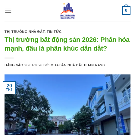
Bỏ
0
qua
nội
dung
THỊ TRƯỜNG NHÀ ĐẤT
,
TIN TỨC
Thị trường bất động sản 2026: Phân hóa
mạnh, đâu là phân khúc dẫn dắt?
ĐĂNG VÀO
20/01/2026
BỞI
MUA BÁN NHÀ ĐẤT PHAN RANG
20
Th1