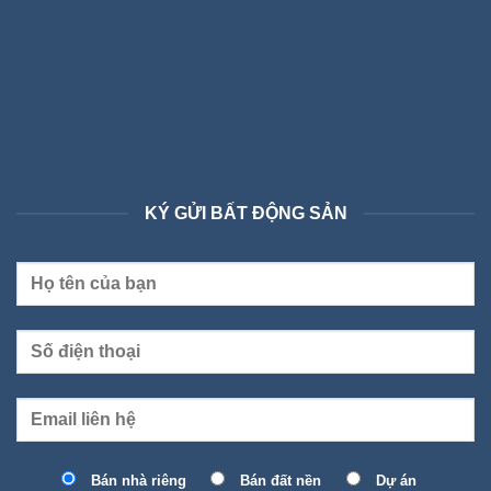
KÝ GỬI BẤT ĐỘNG SẢN
Bán nhà riêng
Bán đất nền
Dự án