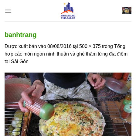
Bỏ
qua
nội
dung
banhtrang
Được xuất bản vào
08/08/2016
tại
500 × 375
trong
Tổng
hợp các món ngon ninh thuận và ghé thăm từng địa điểm
tại Sài Gòn