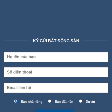
KÝ GỬI BẤT ĐỘNG SẢN
Bán nhà riêng
Bán đất nền
Dự án