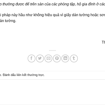
ập
thường được để trên sàn của các phòng tập, hộ gia đình ở cá
ải pháp này hầu như không hiệu quả vì giấy dán tường hoặc s
dán tường.
T
p
. Đánh dấu
liên kết thường trực
.