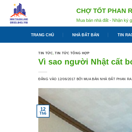
Bỏ
CHỢ TỐT PHAN R
qua
nội
Mua bán nhà đất - Nhận ký g
dung
TRANG CHỦ
NHÀ ĐẤT BÁN
TIN RA
TIN TỨC
,
TIN TỨC TỔNG HỢP
Vì sao người Nhật cất b
ĐĂNG VÀO
12/06/2017
BỞI
MUA BÁN NHÀ ĐẤT PHAN R
12
Th6