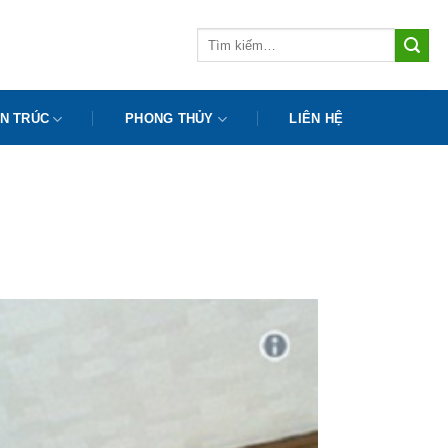
Tìm
kiếm:
N TRÚC
PHONG THỦY
LIÊN HỆ