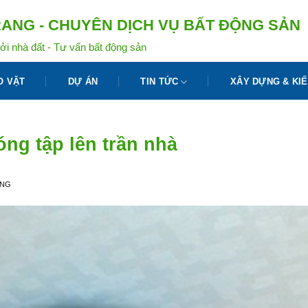
ANG - CHUYÊN DỊCH VỤ BẤT ĐỘNG SẢN
ởi nhà đất - Tư vấn bất động sản
O VẶT
DỰ ÁN
TIN TỨC
XÂY DỰNG & KIẾ
óng tập lên trần nhà
ANG