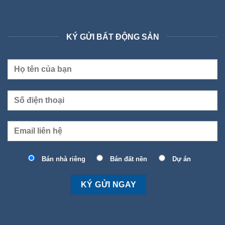
KÝ GỬI BẤT ĐỘNG SẢN
Bán nhà riêng
Bán đất nền
Dự án