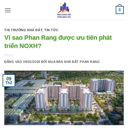
Bỏ
0
qua
nội
dung
THỊ TRƯỜNG NHÀ ĐẤT
,
TIN TỨC
Vì sao Phan Rang được ưu tiên phát
triển NOXH?
ĐĂNG VÀO
09/02/2026
BỞI
MUA BÁN NHÀ ĐẤT PHAN RANG
09
Th2