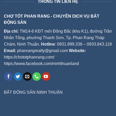
THÔNG TIN LIÊN HỆ
CHỢ TỐT PHAN RANG - CHUYÊN DỊCH VỤ BẤT
ĐỘNG SẢN
Địa chỉ:
TM14-6 KĐT mới Đông Bắc (khu K1), đường Trần
Nhân Tông, phường Thanh Sơn, Tp. Phan Rang Tháp
Chàm, Ninh Thuận.
Hotline
: 0931.999.338 – 0933.843.118
Email:
phanrangrealty@gmail.com
Website:
https://chototphanrang.com/
https://www.facebook.com/ninhthuanland
BẤT ĐỘNG SẢN NINH THUẬN