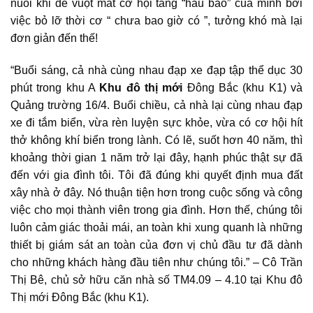
nuối khi để vuột mất cơ hội tăng “hầu bao” của mình bởi
việc bỏ lỡ thời cơ “ chưa bao giờ có ”, tưởng khó mà lại
đơn giản đến thế!
“Buổi sáng, cả nhà cùng nhau đạp xe đạp tập thể dục 30
phút trong khu A
Khu đô thị mới
Đông Bắc (khu K1) và
Quảng trường 16/4. Buổi chiều, cả nhà lại cùng nhau đạp
xe đi tắm biển, vừa rèn luyện sực khỏe, vừa có cơ hội hít
thở không khí biển trong lành. Có lẽ, suốt hơn 40 năm, thì
khoảng thời gian 1 năm trở lại đây, hạnh phúc thật sự đã
đến với gia đình tôi. Tôi đã đúng khi quyết định mua đất
xây nhà ở đây. Nó thuận tiện hơn trong cuộc sống và công
việc cho mọi thành viên trong gia đình. Hơn thế, chúng tôi
luôn cảm giác thoải mái, an toàn khi xung quanh là những
thiết bị giám sát an toàn của đơn vị chủ đầu tư đã dành
cho những khách hàng đầu tiên như chúng tôi.” – Cô Trần
Thị Bê, chủ sở hữu căn nhà số TM4.09 – 4.10 tại
Khu đô
Thị mới Đông Bắc (khu K1).