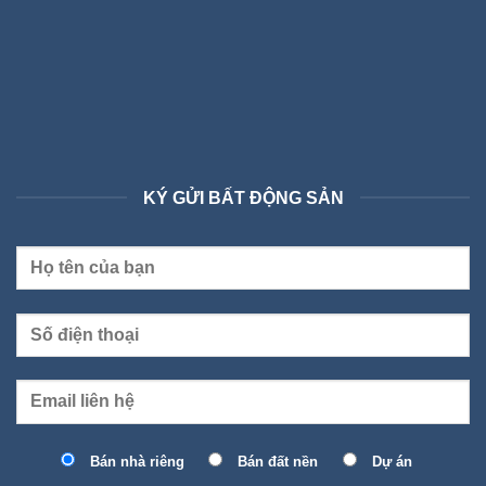
KÝ GỬI BẤT ĐỘNG SẢN
Bán nhà riêng
Bán đất nền
Dự án