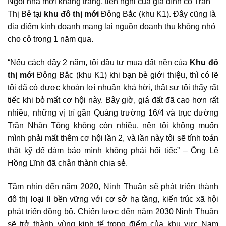
Ngôi nhà mới khang trang, tiện nghi của gia đình cô Trần
Thị Bê tại
khu đô thị mới
Đông Bắc (khu K1). Đây cũng là
địa điểm kinh doanh mang lại nguồn doanh thu không nhỏ
cho cô trong 1 năm qua.
“Nếu cách đây 2 năm, tôi đầu tư mua đất nền của
Khu đô
thị mới
Đông Bắc (khu K1) khi bạn bè giới thiệu, thì có lẽ
tôi đã có được khoản lợi nhuận khá hời, thật sự tôi thấy rất
tiếc khi bỏ mất cơ hội này. Bây giờ, giá đất đã cao hơn rất
nhiều, những vị trí gần Quảng trường 16/4 và trục đường
Trần Nhân Tông không còn nhiều, nên tôi không muốn
mình phải mất thêm cơ hội lần 2, và lần này tôi sẽ tính toán
thật kỹ để đảm bảo mình không phải hối tiếc” – Ông Lê
Hồng Lĩnh đã chân thành chia sẻ.
Tầm nhìn đến năm 2020, Ninh Thuận sẽ phát triển thành
đô thị loại II bền vững với cơ sở hạ tầng, kiến trúc xã hội
phát triển đồng bộ. Chiến lược đến năm 2030 Ninh Thuận
sẽ trở thành vùng kinh tế trọng điểm của khu vực Nam