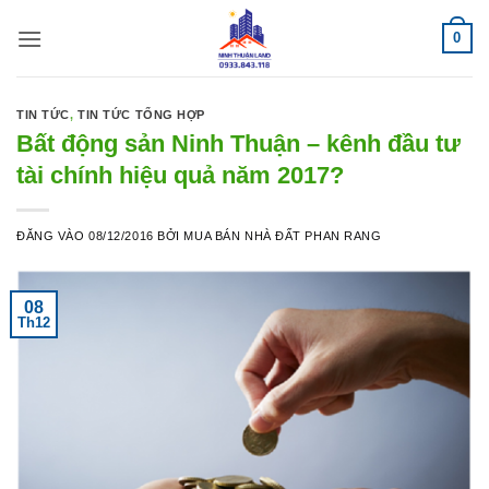
Bỏ
0
qua
nội
dung
TIN TỨC
,
TIN TỨC TỔNG HỢP
Bất động sản Ninh Thuận – kênh đầu tư
tài chính hiệu quả năm 2017?
ĐĂNG VÀO
08/12/2016
BỞI
MUA BÁN NHÀ ĐẤT PHAN RANG
08
Th12