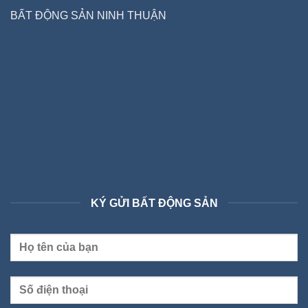
BẤT ĐỘNG SẢN NINH THUẬN
KÝ GỬI BẤT ĐỘNG SẢN