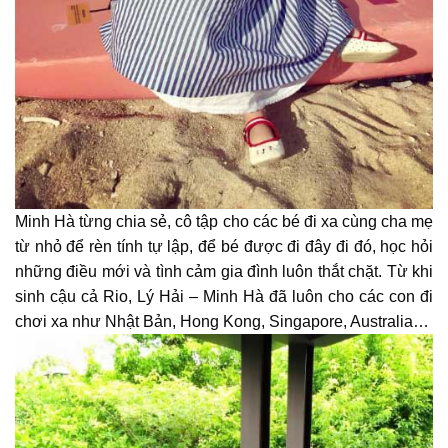
Minh Hà từng chia sẻ, cô tập cho các bé đi xa cùng cha mẹ
từ nhỏ để rèn tính tự lập, để bé được đi đây đi đó, học hỏi
những điều mới và tình cảm gia đình luôn thắt chặt. Từ khi
sinh cậu cả Rio, Lý Hải – Minh Hà đã luôn cho các con đi
chơi xa như Nhật Bản, Hong Kong, Singapore, Australia…