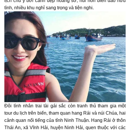
lịch chú ý bởi cảnh đẹp hoang sơ, núi non biển đảo hữu
tình, nhiều khu nghỉ sang trọng và tiện nghi.
Đôi tình nhân trai tài gái sắc còn tranh thủ tham gia một
tour du lịch trên biển, tham quan hang Rái và núi Chúa, hai
cảnh quan nổi tiếng của tỉnh Ninh Thuận. Hang Rái ở thôn
Thái An, xã Vĩnh Hải, huyện Ninh Hải, quen thuộc với các