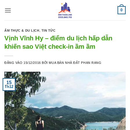
Bỏ
0
qua
nội
dung
ẨM THỰC & DU LỊCH
,
TIN TỨC
Vịnh Vĩnh Hy – điểm du lịch hấp dẫn
khiến sao Việt check-in ầm ầm
ĐĂNG VÀO
15/12/2016
BỞI
MUA BÁN NHÀ ĐẤT PHAN RANG
15
Th12