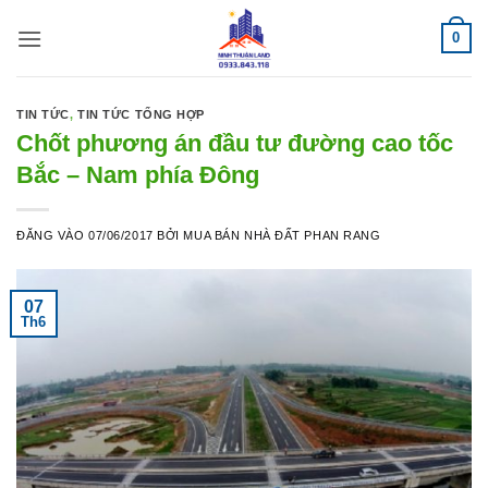
Bỏ
0
qua
nội
dung
TIN TỨC
,
TIN TỨC TỔNG HỢP
Chốt phương án đầu tư đường cao tốc
Bắc – Nam phía Đông
ĐĂNG VÀO
07/06/2017
BỞI
MUA BÁN NHÀ ĐẤT PHAN RANG
07
Th6