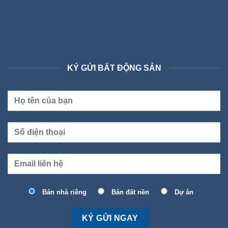
KÝ GỬI BẤT ĐỘNG SẢN
Bán nhà riêng
Bán đất nền
Dự án