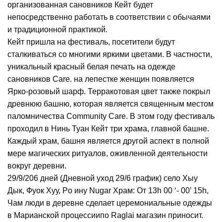
организованная сановников Кейт будет
непосредственно работать в соответствии с обычаями
и традиционной практикой.
Кейт пришла на фестиваль, посетители будут
сталкиваться со многими яркими цветами.
В частности,
уникальный красный белая печать на одежде
сановников Care.
на лепестке женщин появляется
Ярко-розовый шарф.
Терракотовая цвет также покрыл
древнюю башню, которая является священным местом
паломничества Community Care.
В этом году фестиваль
проходил в Нинь Туан Кейт три храма, главной башне.
Каждый храм, башня является другой аспект в полной
мере магических ритуалов, оживленной деятельности
вокруг деревни.
29/9/206 дней (Дневной уход 29/6 график) село Хыу
Дык, Фуок Хуу, Po ину Nugar Храм: От 13h 00 ‘- 00’ 15h,
Чам люди в деревне сделает церемониальные одежды
в Марианской процессии
по Raglai магазин приносит.