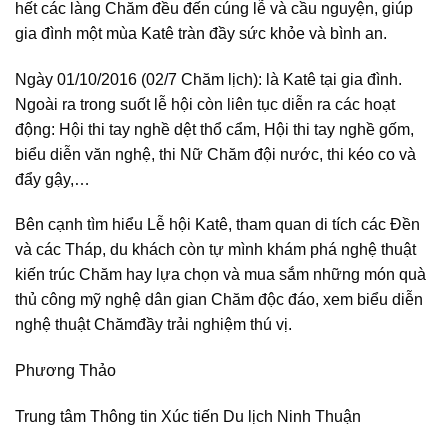
hết các làng Chăm đều đến cúng lễ và cầu nguyện, giúp
gia đình một mùa Katê tràn đầy sức khỏe và bình an.
Ngày 01/10/2016 (02/7 Chăm lịch): là Katê tại gia đình.
Ngoài ra trong suốt lễ hội còn liên tục diễn ra các hoạt
động: Hội thi tay nghề dệt thổ cẩm, Hội thi tay nghề gốm,
biểu diễn văn nghệ, thi Nữ Chăm đội nước, thi kéo co và
đẩy gậy,…
Bên cạnh tìm hiểu Lễ hội Katê, tham quan di tích các Đền
và các Tháp, du khách còn tự mình khám phá nghệ thuật
kiến trúc Chăm hay lựa chọn và mua sắm những món quà
thủ công mỹ nghệ dân gian Chăm độc đáo, xem biểu diễn
nghệ thuật Chămđầy trải nghiệm thú vị.
Phương Thảo
Trung tâm Thông tin Xúc tiến Du lịch Ninh Thuận