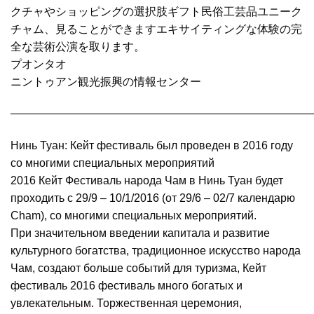
クチャやショッピングの選択肢ギフト民俗工芸品ユニーク
チャム、見ることができます
エキサイティングな体験の完
全な芸術公演を取ります。
プオンタオ
ニントゥアン観光振興の情報センター
———————————————————————————
Нинь Туан: Кейт фестиваль был проведен в 2016 году
со многими специальных мероприятий
2016 Кейт Фестиваль народа Чам в Нинь Туан будет
проходить с 29/9 – 10/1/2016 (от 29/6 – 02/7 календарю
Cham), со многими специальных мероприятий.
При значительном введении капитала и развитие
культурного богатства, традиционное искусство народа
Чам, создают больше событий для туризма, Кейт
фестиваль 2016 фестиваль много богатых и
увлекательным.
Торжественная церемония,