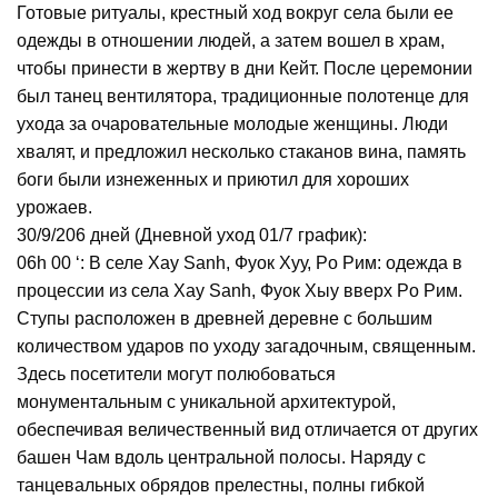
Готовые ритуалы, крестный ход вокруг села были ее
одежды в отношении людей, а затем вошел в храм,
чтобы принести в жертву в дни Кейт.
После церемонии
был танец вентилятора, традиционные полотенце для
ухода за очаровательные молодые женщины.
Люди
хвалят, и предложил несколько стаканов вина, память
боги были изнеженных и приютил для хороших
урожаев.
30/9/206 дней (Дневной уход 01/7 график):
06h 00 ‘: В селе Хау Sanh, Фуок Хуу, Po Рим: одежда в
процессии из села Хау Sanh, Фуок Хыу вверх Po Рим.
Ступы расположен в древней деревне с большим
количеством ударов по уходу загадочным, священным.
Здесь посетители могут полюбоваться
монументальным с уникальной архитектурой,
обеспечивая величественный вид отличается от других
башен Чам вдоль центральной полосы.
Наряду с
танцевальных обрядов прелестны, полны гибкой