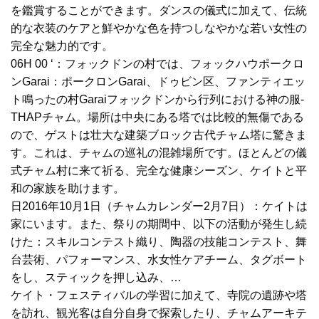
を鑑賞することができます。
ダンスの儀式に加えて、伝統
的な衣装のケアと鮮やかな色を持つしなやかな若い女性の
完全な魅力的です。
06H 00 ‘
：フォックドンの村では、フォックハウポークロ
ンGarai：ポークロンGarai、ドゥビン区、ファンティエッ
ト鳴ったの村Garaiフォックドンから行列における神の服-
THAPチャム。
場所は中央にある塔では比較的無傷である
ので、ゲストは壮大な建築ブロック古代チャム塔に驚きま
す。
これは、チャムの巡礼の混雑場所です。
ほとんどの儀
式チャム村に来て祈る、完全な健康シーズン、ケイトと平
和の家族を助けます。
日
2016年10月1日（チャムカレンダー2月7日）：ケイトは
家にいます。
また、祭りの期間中、以下の活動が発生し続
けた：スキルコンテスト織り、陶器の技能コンテスト、舞
台芸術、パフォーマンス、水女性ケアチーム、タグボート
をし、スティックを押し込み、
…
ケイト・フェスティバルの学習に加えて、寺院の遺跡や塔
を訪れ、観光客は自分自身で探索したり、チャムアーキテ