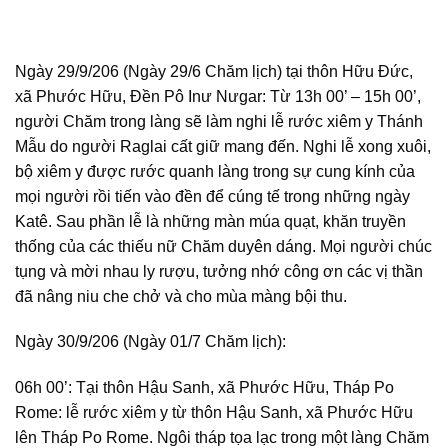
Ngày 29/9/206 (Ngày 29/6 Chăm lịch) tại thôn Hữu Đức,
xã Phước Hữu, Đền Pô Inư Nưgar: Từ 13h 00’ – 15h 00’,
người Chăm trong làng sẽ làm nghi lễ rước xiêm y Thánh
Mẫu do người Raglai cất giữ mang đến. Nghi lễ xong xuôi,
bộ xiêm y được rước quanh làng trong sự cung kính của
mọi người rồi tiến vào đền để cúng tế trong những ngày
Katê. Sau phần lễ là những màn múa quạt, khăn truyền
thống của các thiếu nữ Chăm duyên dáng. Mọi người chúc
tụng và mời nhau ly rượu, tưởng nhớ công ơn các vị thần
đã nâng niu che chở và cho mùa màng bội thu.
Ngày 30/9/206 (Ngày 01/7 Chăm lịch):
06h 00’: Tại thôn Hậu Sanh, xã Phước Hữu, Tháp Po
Rome: lễ rước xiêm y từ thôn Hậu Sanh, xã Phước Hữu
lên Tháp Po Rome. Ngôi tháp tọa lạc trong một làng Chăm