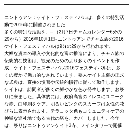
———————————————————————————
ニントゥアン：ケイト・フェスティバルは、多くの特別活
動で2016年に開催されました
多くの特別な活動を、
– （2月7日チャムカレンダー6分の
29から）2016年10月1日- ニントゥアンでチャム族の2016
ケイト・フェスティバルは9分の29から行われます。
大幅な資本の導入や文化的な富の推進により、チャム族の
伝統的な技術は、観光のためのより多くのイベントを作
成、ケイト・フェスティバル
2016フェスティバルは、多
くの豊かで魅力的なされています。
要人ケイト主催の正式
な式典は、直接の慣習や伝統的慣行に従って動作します。
ケイトは、訪問者が多くの鮮やかな色が発生します、お祭
りに来ました。
具体的には、政府高官のドレスにユニーク
な赤、白印刷をケア。
明るいピンクのスカーフは女性の花
びらに表示されます。
テラコッタ色もコミュニティケアの
神聖な巡礼地である古代の塔を、カバーしました。
今年
は、祭りはニントゥアンケイト
3寺、メインタワーで開催