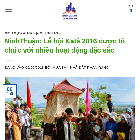
Bỏ
0
qua
nội
dung
ẨM THỰC & DU LỊCH
,
TIN TỨC
NinhThuận: Lễ hội Katê 2016 được tổ
chức với nhiều hoạt động đặc sắc
ĐĂNG VÀO
09/09/2016
BỞI
MUA BÁN NHÀ ĐẤT PHAN RANG
09
Th9