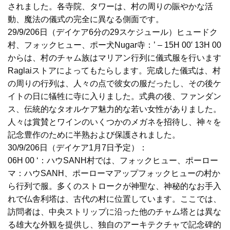
されました。
各寺院、タワーは、村の周りの賑やかな活
動、魔法の儀式の完全に異なる側面です。
29/9/206
日（デイケア6分の29スケジュール）ヒュードク
村、フォックヒュー、ポー犬Nugar寺：’ – 15H 00′ 13H 00
からは、村のチャム族はマリアン行列に儀式服を行います
Raglai
ストアによってもたらします。
完成した儀式は、村
の周りの行列は、人々の点で彼女の服だったし、その後ケ
イトの日に犠牲に寺に入りました。
式典の後、ファンダン
ス、伝統的なタオルケア魅力的な若い女性がありました。
人々は賞賛とワインのいくつかのメガネを招待し、神々を
記念豊作のために半熟および保護されました。
30/9/206
日（デイケア1月7日予定）：
06H 00 ‘
：ハウSANH村では、フォックヒュー、ポーロー
マ：ハウSANH、ポーローマアップフォックヒューの村か
ら行列で服。
多くのストロークが神聖な、神秘的なお手入
れで仏舎利塔は、古代の村に位置しています。
ここでは、
訪問者は、中央ストリップに沿った他のチャム塔とは異な
る雄大な外観を提供し、独自のアーキテクチャで記念碑的