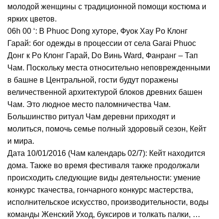
молодой женщины с традиционной помощи костюма и
ярких цветов.
06h 00 ‘: В Phuoc Dong хуторе, Фуок Хау Po Клонг
Гарай: бог одежды в процессии от села Garai Phuoc
Донг к Po Клонг Гарай, Do Винь Ward, Фанранг – Тап
Чам.
Поскольку места относительно неповрежденными
в башне в Центральной, гости будут поражены
величественной архитектурой блоков древних башен
Чам.
Это людное место паломничества Чам.
Большинство ритуал Чам деревни приходят и
молиться, помочь семье полный здоровый сезон, Кейт
и мира.
Дата 10/01/2016 (Чам календарь 02/7): Кейт находится
дома.
Также во время фестиваля также продолжали
происходить следующие виды деятельности: умение
конкурс ткачества, гончарного конкурс мастерства,
исполнительское искусство, производительности, воды
команды Женский Уход, буксиров и толкать палки, …