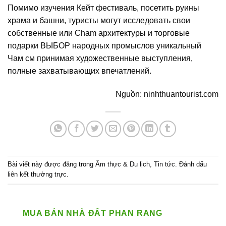
Помимо изучения Кейт фестиваль, посетить руины
храма и башни, туристы могут исследовать свои
собственные или Cham архитектуры и торговые
подарки ВЫБОР народных промыслов уникальный
Чам см
принимая художественные выступления,
полные захватывающих впечатлений.
Nguồn: ninhthuantourist.com
Bài viết này được đăng trong
Ẩm thực & Du lịch
,
Tin tức
. Đánh dấu
liên kết thường trực
.
MUA BÁN NHÀ ĐẤT PHAN RANG