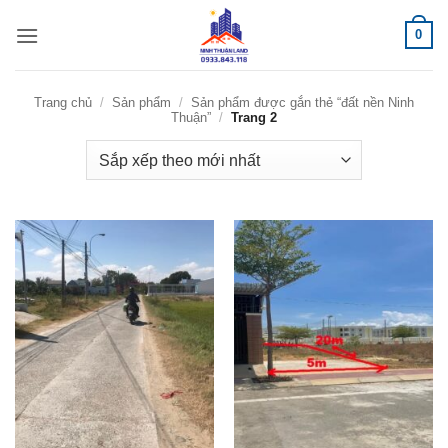
Bỏ
0
qua
nội
dung
Trang chủ
/
Sản phẩm
/
Sản phẩm được gắn thẻ “đất nền Ninh
Thuận”
/
Trang 2