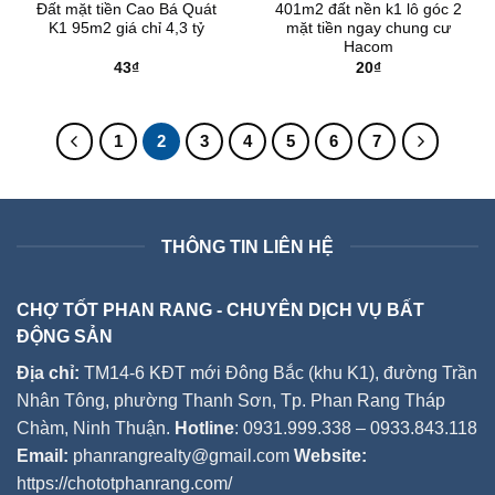
Đất mặt tiền Cao Bá Quát
401m2 đất nền k1 lô góc 2
K1 95m2 giá chỉ 4,3 tỷ
mặt tiền ngay chung cư
Hacom
43
₫
20
₫
1
2
3
4
5
6
7
THÔNG TIN LIÊN HỆ
CHỢ TỐT PHAN RANG - CHUYÊN DỊCH VỤ BẤT
ĐỘNG SẢN
Địa chỉ:
TM14-6 KĐT mới Đông Bắc (khu K1), đường Trần
Nhân Tông, phường Thanh Sơn, Tp. Phan Rang Tháp
Chàm, Ninh Thuận.
Hotline
: 0931.999.338 – 0933.843.118
Email:
phanrangrealty@gmail.com
Website:
https://chototphanrang.com/