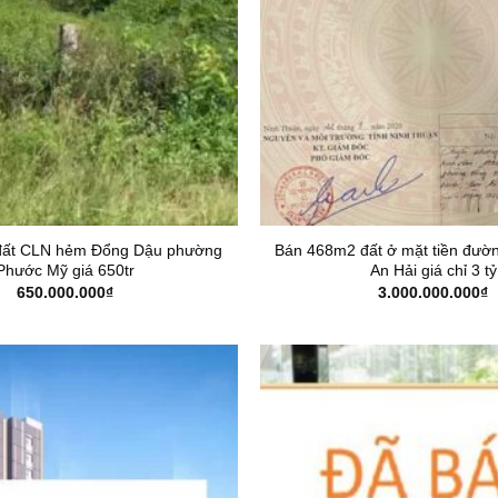
đất CLN hẻm Đổng Dậu phường
Bán 468m2 đất ở mặt tiền đườ
Phước Mỹ giá 650tr
An Hải giá chỉ 3 tỷ
650.000.000
₫
3.000.000.000
₫