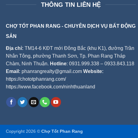
THÔNG TIN LIÊN HỆ
CHỢ TỐT PHAN RANG - CHUYÊN DỊCH VỤ BẤT ĐỘNG
SẢN
Địa chỉ:
TM14-6 KĐT mới Đông Bắc (khu K1), đường Trần
Nhân Tông, phường Thanh Sơn, Tp. Phan Rang Tháp
Chàm, Ninh Thuận.
Hotline
: 0931.999.338 – 0933.843.118
Email:
phanrangrealty@gmail.com
Website:
https://chototphanrang.com/
https://www.facebook.com/ninhthuanland
Copyright 2026 ©
Chợ Tốt Phan Rang