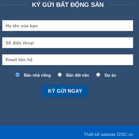
KÝ GỬI BẤT ĐỘNG SẢN
Bán nhà riêng
Bán đất nền
Dự án
Thiết kế website DSIC.vn