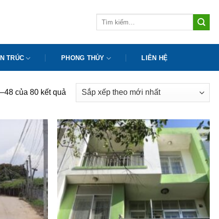
Tìm
kiếm:
N TRÚC
PHONG THỦY
LIÊN HỆ
Đã
7–48 của 80 kết quả
sắp
xếp
theo
mới
nhất