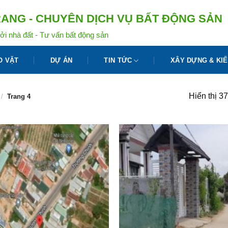
ANG - CHUYÊN DỊCH VỤ BẤT ĐỘNG SẢN
ởi nhà đất - Tư vấn bất động sản
O VẶT
DỰ ÁN
TIN TỨC
XÂY DỰNG & KIẾ
Hiển thị 3
/
Trang 4