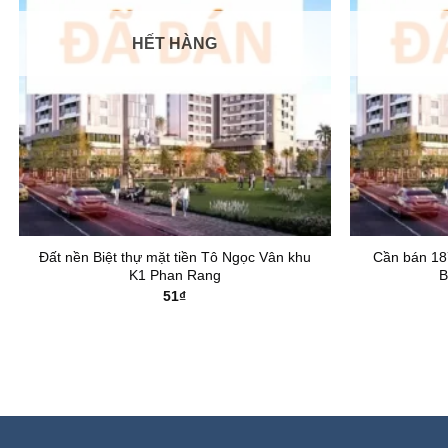
HẾT HÀNG
Đất nền Biệt thự mặt tiền Tô Ngọc Vân khu
Cần bán 187
K1 Phan Rang
B
51
₫