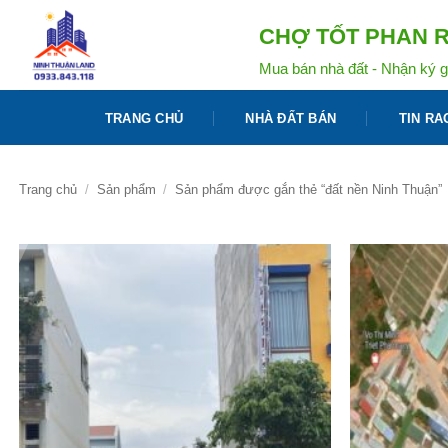
Bỏ
CHỢ TỐT PHAN R
qua
nội
Mua bán nhà đất - Nhận ký g
dung
TRANG CHỦ
NHÀ ĐẤT BÁN
TIN RA
Trang chủ
/
Sản phẩm
/
Sản phẩm được gắn thẻ “đất nền Ninh Thuận”