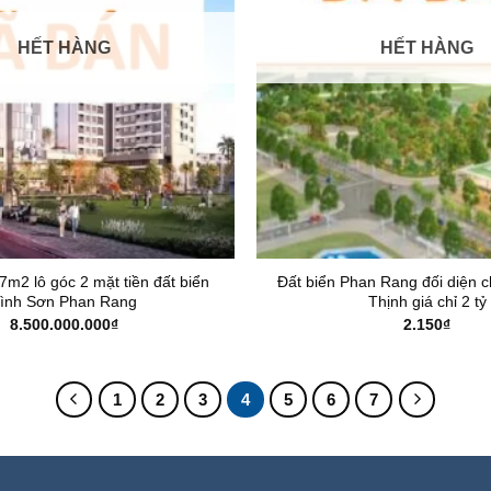
HẾT HÀNG
HẾT HÀNG
m2 lô góc 2 mặt tiền đất biển
Đất biển Phan Rang đối diện 
ình Sơn Phan Rang
Thịnh giá chỉ 2 tỷ
8.500.000.000
₫
2.150
₫
1
2
3
4
5
6
7