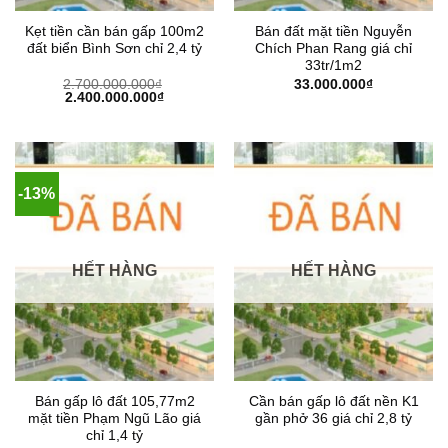
Kẹt tiền cần bán gấp 100m2
Bán đất mặt tiền Nguyễn
đất biển Bình Sơn chỉ 2,4 tỷ
Chích Phan Rang giá chỉ
33tr/1m2
2.700.000.000
₫
33.000.000
₫
Giá
Giá
2.400.000.000
₫
gốc
hiện
là:
tại
2.700.000.000₫.
là:
2.400.000.000₫.
-13%
HẾT HÀNG
HẾT HÀNG
Bán gấp lô đất 105,77m2
Cần bán gấp lô đất nền K1
mặt tiền Phạm Ngũ Lão giá
gần phở 36 giá chỉ 2,8 tỷ
chỉ 1,4 tỷ