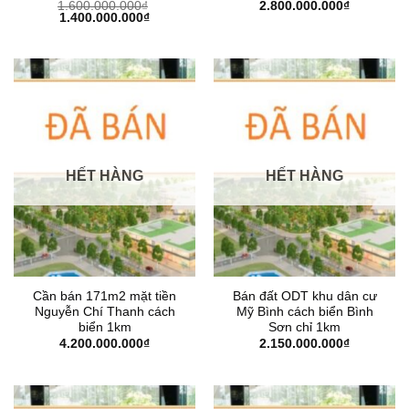
1.600.000.000
₫
2.800.000.000
₫
Giá
Giá
1.400.000.000
₫
gốc
hiện
là:
tại
1.600.000.000₫.
là:
1.400.000.000₫.
HẾT HÀNG
HẾT HÀNG
Cần bán 171m2 mặt tiền
Bán đất ODT khu dân cư
Nguyễn Chí Thanh cách
Mỹ Bình cách biển Bình
biển 1km
Sơn chỉ 1km
4.200.000.000
₫
2.150.000.000
₫