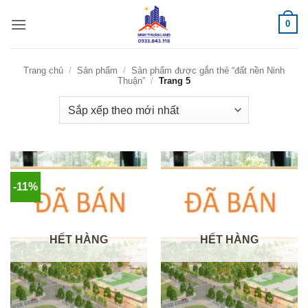
Bỏ
0
qua
nội
dung
Trang chủ
/
Sản phẩm
/
Sản phẩm được gắn thẻ “đất nền Ninh
Thuận”
/
Trang 5
-11%
HẾT HÀNG
HẾT HÀNG