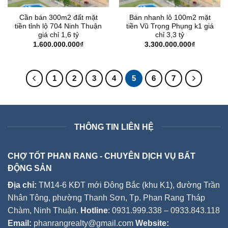
Cần bán 300m2 đất mặt
Bán nhanh lô 100m2 mặt
tiền tỉnh lộ 704 Ninh Thuận
tiền Vũ Trọng Phụng k1 giá
giá chỉ 1,6 tỷ
chỉ 3,3 tỷ
1.600.000.000
₫
3.300.000.000
₫
1
2
3
4
5
6
7
THÔNG TIN LIÊN HỆ
CHỢ TỐT PHAN RANG - CHUYÊN DỊCH VỤ BẤT
ĐỘNG SẢN
Địa chỉ:
TM14-6 KĐT mới Đông Bắc (khu K1), đường Trần
Nhân Tông, phường Thanh Sơn, Tp. Phan Rang Tháp
Chàm, Ninh Thuận.
Hotline
: 0931.999.338 – 0933.843.118
Email:
phanrangrealty@gmail.com
Website: